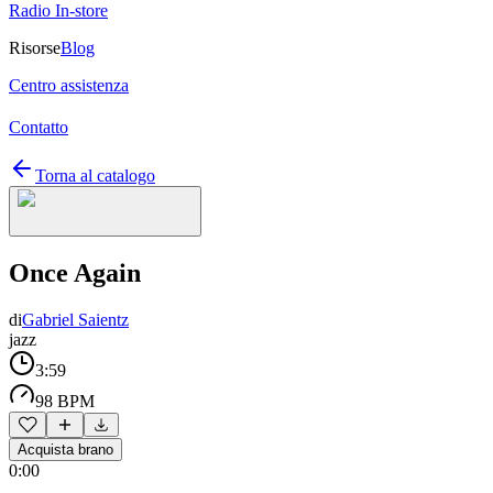
Radio In-store
Risorse
Blog
Centro assistenza
Contatto
Torna al catalogo
Once Again
di
Gabriel Saientz
jazz
3:59
98 BPM
Acquista brano
0:00