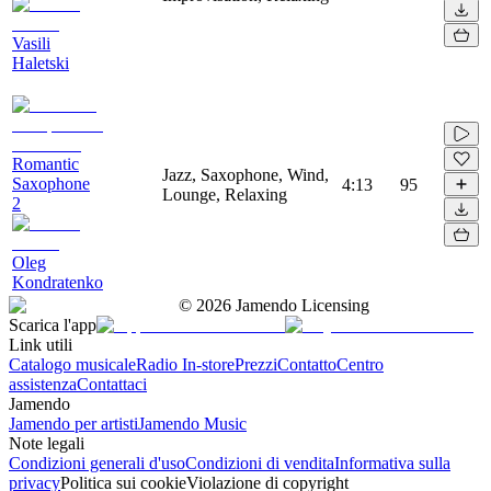
Vasili
Haletski
Romantic
Jazz, Saxophone, Wind,
Saxophone
4:13
95
Lounge, Relaxing
2
Oleg
Kondratenko
©
2026
Jamendo Licensing
Scarica l'app
Link utili
Catalogo musicale
Radio In-store
Prezzi
Contatto
Centro
assistenza
Contattaci
Jamendo
Jamendo per artisti
Jamendo Music
Note legali
Condizioni generali d'uso
Condizioni di vendita
Informativa sulla
privacy
Politica sui cookie
Violazione di copyright