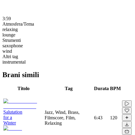
3:59
Atmosfera/Tema
relaxing
lounge
Strumenti
saxophone
wind
Altri tag
instrumental
Brani simili
Titolo
Tag
Durata
BPM
Salutation
Jazz, Wind, Brass,
for a
Filmscore, Film,
6:43
120
Winter
Relaxing