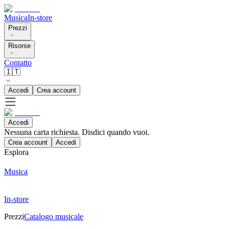
Musica
In-store
Prezzi
Risorse
Contatto
🇮🇹
Accedi
Crea account
Accedi
Nessuna carta richiesta. Disdici quando vuoi.
Crea account
Accedi
Esplora
Musica
In-store
Prezzi
Catalogo musicale