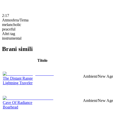
2:17
Atmosfera/Tema
melancholic
peaceful
Altri tag
instrumental
Brani simili
Titolo
Ambient/New Age, 
The Distant Range
Lightning Traveler
Ambient/New Age,
Cave Of Radiance
Boarhead