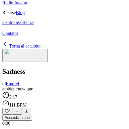
Radio In-store
Risorse
Blog
Centro assistenza
Contatto
Torna al catalogo
Sadness
di
Emorej
ambient/new age
2:17
111 BPM
Acquista brano
0:00