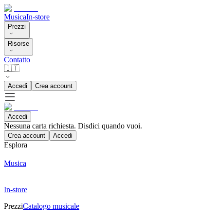
Musica
In-store
Prezzi
Risorse
Contatto
🇮🇹
Accedi
Crea account
Accedi
Nessuna carta richiesta. Disdici quando vuoi.
Crea account
Accedi
Esplora
Musica
In-store
Prezzi
Catalogo musicale