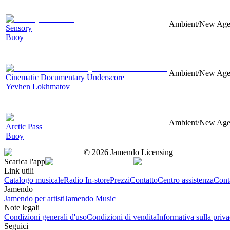
Ambient/New Age, 
Sensory
Buoy
Ambient/New Age, 
Cinematic Documentary Underscore
Yevhen Lokhmatov
Ambient/New Age, 
Arctic Pass
Buoy
©
2026
Jamendo Licensing
Scarica l'app
Link utili
Catalogo musicale
Radio In-store
Prezzi
Contatto
Centro assistenza
Conta
Jamendo
Jamendo per artisti
Jamendo Music
Note legali
Condizioni generali d'uso
Condizioni di vendita
Informativa sulla priv
Seguici