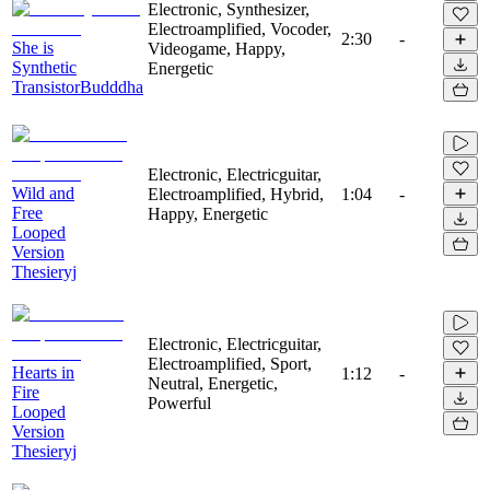
Electronic, Synthesizer,
Electroamplified, Vocoder,
2:30
-
She is
Videogame, Happy,
Synthetic
Energetic
TransistorBudddha
Electronic, Electricguitar,
Wild and
Electroamplified, Hybrid,
1:04
-
Free
Happy, Energetic
Looped
Version
Thesieryj
Electronic, Electricguitar,
Electroamplified, Sport,
Hearts in
1:12
-
Neutral, Energetic,
Fire
Powerful
Looped
Version
Thesieryj