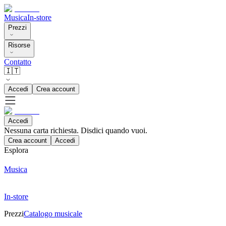
Musica
In-store
Prezzi
Risorse
Contatto
🇮🇹
Accedi
Crea account
Accedi
Nessuna carta richiesta. Disdici quando vuoi.
Crea account
Accedi
Esplora
Musica
In-store
Prezzi
Catalogo musicale