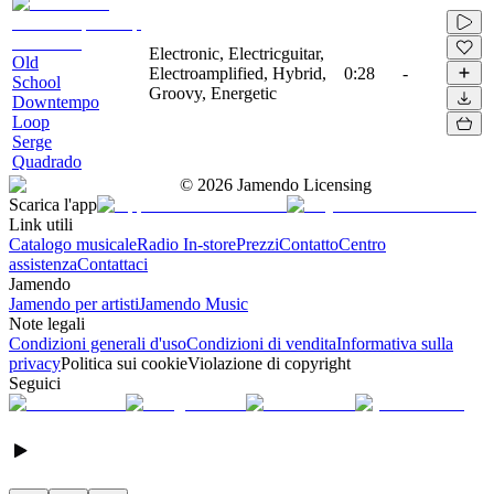
Electronic, Electricguitar,
Old
Electroamplified, Hybrid,
0:28
-
School
Groovy, Energetic
Downtempo
Loop
Serge
Quadrado
©
2026
Jamendo Licensing
Scarica l'app
Link utili
Catalogo musicale
Radio In-store
Prezzi
Contatto
Centro
assistenza
Contattaci
Jamendo
Jamendo per artisti
Jamendo Music
Note legali
Condizioni generali d'uso
Condizioni di vendita
Informativa sulla
privacy
Politica sui cookie
Violazione di copyright
Seguici