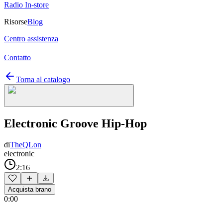
Radio In-store
Risorse
Blog
Centro assistenza
Contatto
Torna al catalogo
Electronic Groove Hip-Hop
di
TheQLon
electronic
2:16
Acquista brano
0:00