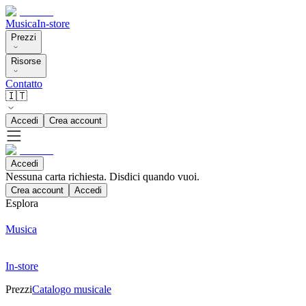
Musica
In-store
Prezzi
Risorse
Contatto
🇮🇹
Accedi
Crea account
Accedi
Nessuna carta richiesta. Disdici quando vuoi.
Crea account
Accedi
Esplora
Musica
In-store
Prezzi
Catalogo musicale