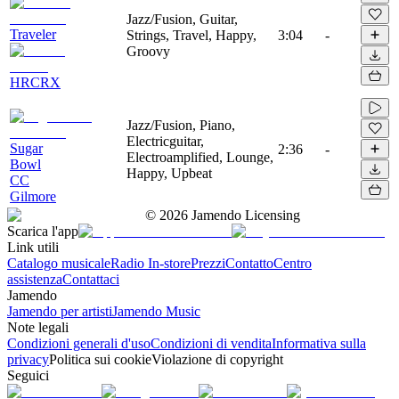
Jazz/Fusion, Guitar,
Traveler
Strings, Travel, Happy,
3:04
-
Groovy
HRCRX
Jazz/Fusion, Piano,
Electricguitar,
Sugar
2:36
-
Electroamplified, Lounge,
Bowl
Happy, Upbeat
CC
Gilmore
©
2026
Jamendo Licensing
Scarica l'app
Link utili
Catalogo musicale
Radio In-store
Prezzi
Contatto
Centro
assistenza
Contattaci
Jamendo
Jamendo per artisti
Jamendo Music
Note legali
Condizioni generali d'uso
Condizioni di vendita
Informativa sulla
privacy
Politica sui cookie
Violazione di copyright
Seguici