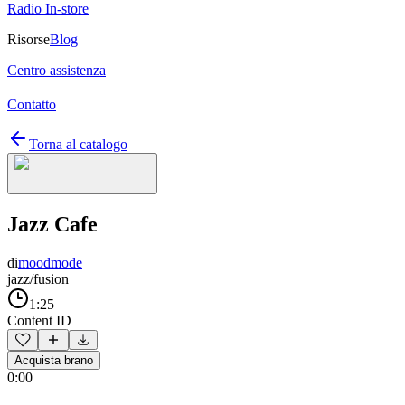
Radio In-store
Risorse
Blog
Centro assistenza
Contatto
Torna al catalogo
Jazz Cafe
di
moodmode
jazz/fusion
1:25
Content ID
Acquista brano
0:00