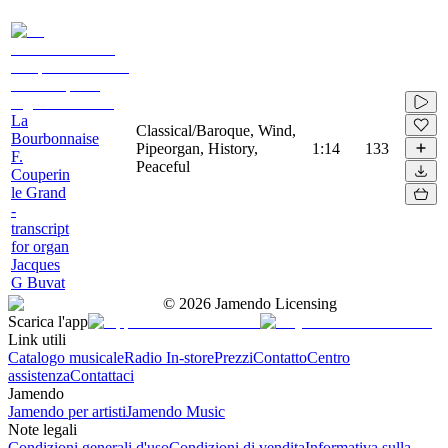
La
Classical/Baroque, Wind,
Bourbonnaise
Pipeorgan, History,
1:14
133
F.
Peaceful
Couperin
le Grand
-
transcript
for organ
Jacques
G Buvat
©
2026
Jamendo Licensing
Scarica l'app
Link utili
Catalogo musicale
Radio In-store
Prezzi
Contatto
Centro
assistenza
Contattaci
Jamendo
Jamendo per artisti
Jamendo Music
Note legali
Condizioni generali d'uso
Condizioni di vendita
Informativa sulla