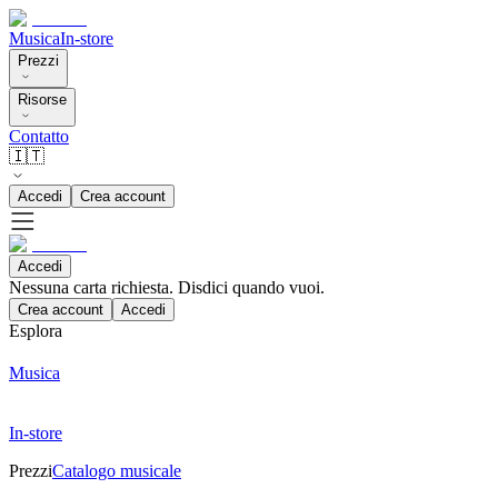
Musica
In-store
Prezzi
Risorse
Contatto
🇮🇹
Accedi
Crea account
Accedi
Nessuna carta richiesta. Disdici quando vuoi.
Crea account
Accedi
Esplora
Musica
In-store
Prezzi
Catalogo musicale