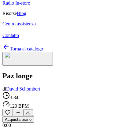
Radio In-store
Risorse
Blog
Centro assistenza
Contatto
Torna al catalogo
Paz longe
di
David Schombert
3:34
120 BPM
Acquista brano
0:00