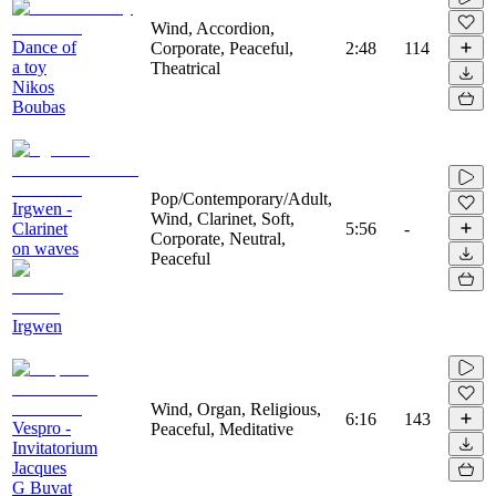
Wind, Accordion,
Dance of
Corporate, Peaceful,
2:48
114
a toy
Theatrical
Nikos
Boubas
Pop/Contemporary/Adult,
Irgwen -
Wind, Clarinet, Soft,
Clarinet
5:56
-
Corporate, Neutral,
on waves
Peaceful
Irgwen
Wind, Organ, Religious,
6:16
143
Vespro -
Peaceful, Meditative
Invitatorium
Jacques
G Buvat