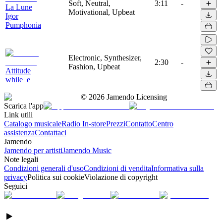
Soft, Neutral,
3:11
-
La Lune
Motivational, Upbeat
Igor
Pumphonia
Electronic, Synthesizer,
2:30
-
Fashion, Upbeat
Attitude
while_e
©
2026
Jamendo Licensing
Scarica l'app
Link utili
Catalogo musicale
Radio In-store
Prezzi
Contatto
Centro
assistenza
Contattaci
Jamendo
Jamendo per artisti
Jamendo Music
Note legali
Condizioni generali d'uso
Condizioni di vendita
Informativa sulla
privacy
Politica sui cookie
Violazione di copyright
Seguici