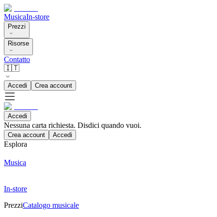
Musica
In-store
Prezzi
Risorse
Contatto
🇮🇹
Accedi
Crea account
Accedi
Nessuna carta richiesta. Disdici quando vuoi.
Crea account
Accedi
Esplora
Musica
In-store
Prezzi
Catalogo musicale