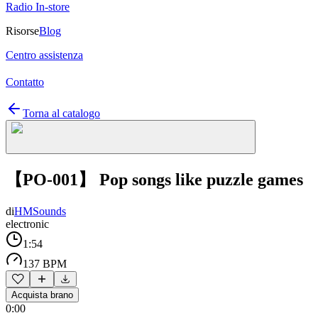
Radio In-store
Risorse
Blog
Centro assistenza
Contatto
Torna al catalogo
【PO-001】 Pop songs like puzzle games
di
HMSounds
electronic
1:54
137 BPM
Acquista brano
0:00