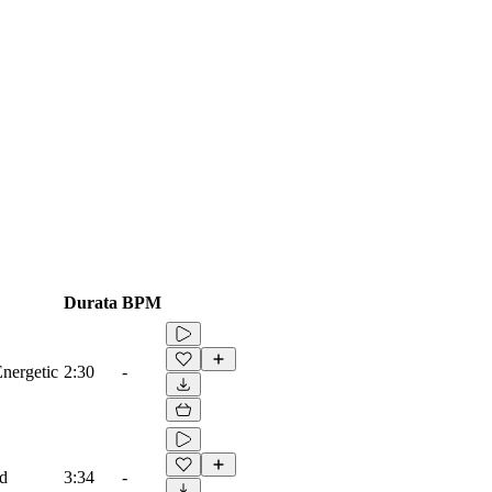
Durata
BPM
Energetic
2:30
-
ad
3:34
-