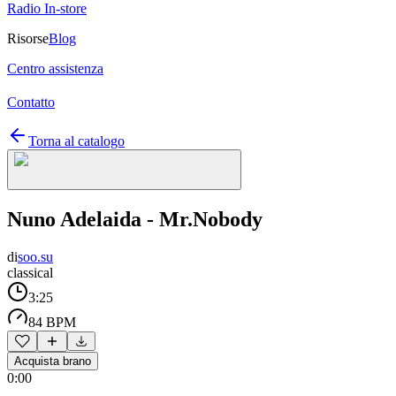
Radio In-store
Risorse
Blog
Centro assistenza
Contatto
Torna al catalogo
Nuno Adelaida - Mr.Nobody
di
soo.su
classical
3:25
84 BPM
Acquista brano
0:00