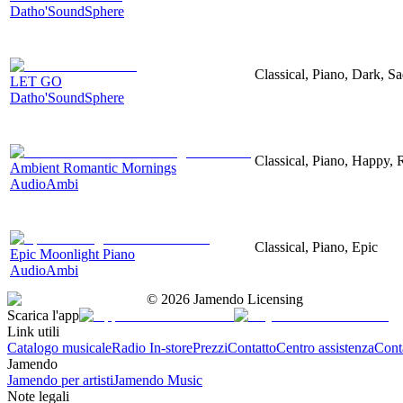
Datho'SoundSphere
Classical, Piano, Dark, S
LET GO
Datho'SoundSphere
Classical, Piano, Happy,
Ambient Romantic Mornings
AudioAmbi
Classical, Piano, Epic
Epic Moonlight Piano
AudioAmbi
©
2026
Jamendo Licensing
Scarica l'app
Link utili
Catalogo musicale
Radio In-store
Prezzi
Contatto
Centro assistenza
Conta
Jamendo
Jamendo per artisti
Jamendo Music
Note legali