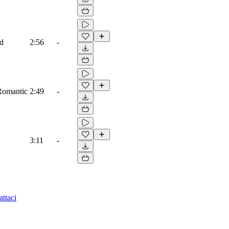
ad
2:56
-
 Romantic
2:49
-
3:11
-
ttaci