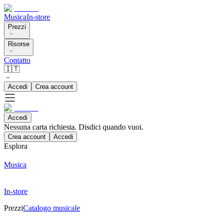
Musica
In-store
Prezzi
Risorse
Contatto
🇮🇹
Accedi
Crea account
Accedi
Nessuna carta richiesta. Disdici quando vuoi.
Crea account
Accedi
Esplora
Musica
In-store
Prezzi
Catalogo musicale