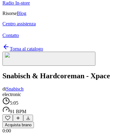
Radio In-store
Risorse
Blog
Centro assistenza
Contatto
Torna al catalogo
Snabisch & Hardcoreman - Xpace
di
Snabisch
electronic
5:05
91 BPM
Acquista brano
0:00