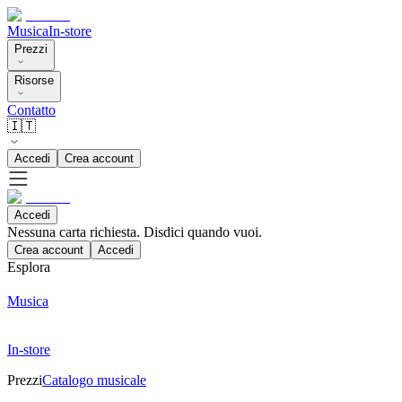
Musica
In-store
Prezzi
Risorse
Contatto
🇮🇹
Accedi
Crea account
Accedi
Nessuna carta richiesta. Disdici quando vuoi.
Crea account
Accedi
Esplora
Musica
In-store
Prezzi
Catalogo musicale