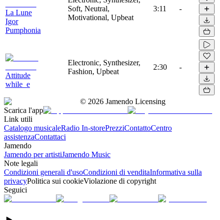
Soft, Neutral,
3:11
-
La Lune
Motivational, Upbeat
Igor
Pumphonia
Electronic, Synthesizer,
2:30
-
Fashion, Upbeat
Attitude
while_e
©
2026
Jamendo Licensing
Scarica l'app
Link utili
Catalogo musicale
Radio In-store
Prezzi
Contatto
Centro
assistenza
Contattaci
Jamendo
Jamendo per artisti
Jamendo Music
Note legali
Condizioni generali d'uso
Condizioni di vendita
Informativa sulla
privacy
Politica sui cookie
Violazione di copyright
Seguici