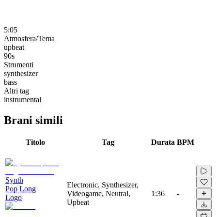
5:05
Atmosfera/Tema
upbeat
90s
Strumenti
synthesizer
bass
Altri tag
instrumental
Brani simili
Titolo
Tag
Durata
BPM
Synth
Electronic, Synthesizer,
Pop Long
Videogame, Neutral,
1:36
-
Logo
Upbeat