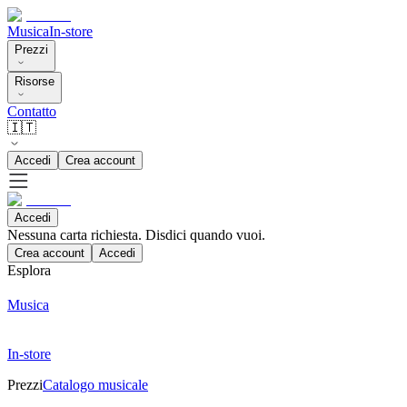
Musica
In-store
Prezzi
Risorse
Contatto
🇮🇹
Accedi
Crea account
Accedi
Nessuna carta richiesta. Disdici quando vuoi.
Crea account
Accedi
Esplora
Musica
In-store
Prezzi
Catalogo musicale