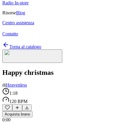
Radio In-store
Risorse
Blog
Centro assistenza
Contatto
Torna al catalogo
Happy christmas
di
Heavenless
1:18
120 BPM
Acquista brano
0:00