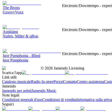
Electronic/Downtempo - experim
The Bronx
GroovyVoxx
Electronic/Downtempo - experim
Ausklang
Nafets, Miller & qBon
Electronic/Downtempo - experim
Igor Pumphonia - Blind
Igor Pumphonia
©
2026
Jamendo Licensing
Scarica l'app
Link utili
Catalogo musicale
Radio In-store
Prezzi
Contatto
Centro assistenza
Conta
Jamendo
Jamendo per artisti
Jamendo Music
Note legali
Condizioni generali d'uso
Condizioni di vendita
Informativa sulla priv
Seguici