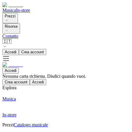
Musica
In-store
Prezzi
Risorse
Contatto
🇮🇹
Accedi
Crea account
Accedi
Nessuna carta richiesta. Disdici quando vuoi.
Crea account
Accedi
Esplora
Musica
In-store
Prezzi
Catalogo musicale