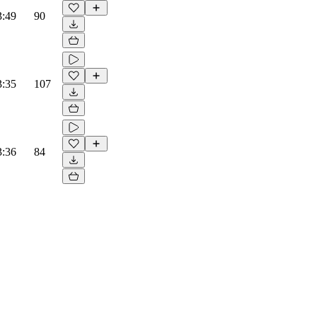
3:49
90
3:35
107
3:36
84