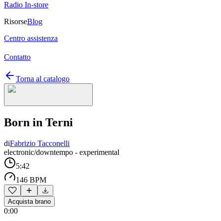
Radio In-store
Risorse
Blog
Centro assistenza
Contatto
Torna al catalogo
Born in Terni
di
Fabrizio Tacconelli
electronic/downtempo - experimental
5:42
146 BPM
Acquista brano
0:00