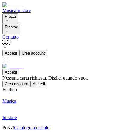
Musica
In-store
Prezzi
Risorse
Contatto
🇮🇹
Accedi
Crea account
Accedi
Nessuna carta richiesta. Disdici quando vuoi.
Crea account
Accedi
Esplora
Musica
In-store
Prezzi
Catalogo musicale