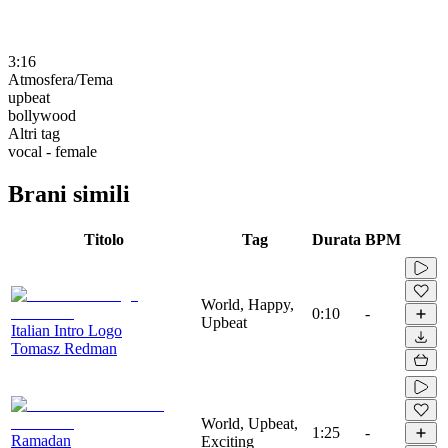
3:16
Atmosfera/Tema
upbeat
bollywood
Altri tag
vocal - female
Brani simili
Titolo
Tag
Durata
BPM
World, Happy,
0:10
-
Upbeat
Italian Intro Logo
Tomasz Redman
World, Upbeat,
1:25
-
Ramadan
Exciting