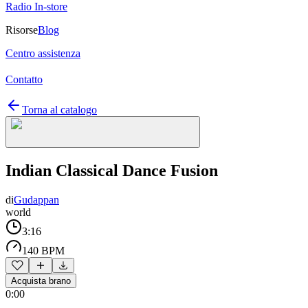
Radio In-store
Risorse
Blog
Centro assistenza
Contatto
Torna al catalogo
Indian Classical Dance Fusion
di
Gudappan
world
3:16
140 BPM
Acquista brano
0:00