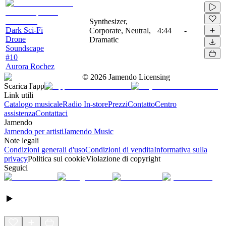
Synthesizer,
Dark Sci-Fi
Corporate, Neutral,
4:44
-
Drone
Dramatic
Soundscape
#10
Aurora Rochez
©
2026
Jamendo Licensing
Scarica l'app
Link utili
Catalogo musicale
Radio In-store
Prezzi
Contatto
Centro
assistenza
Contattaci
Jamendo
Jamendo per artisti
Jamendo Music
Note legali
Condizioni generali d'uso
Condizioni di vendita
Informativa sulla
privacy
Politica sui cookie
Violazione di copyright
Seguici