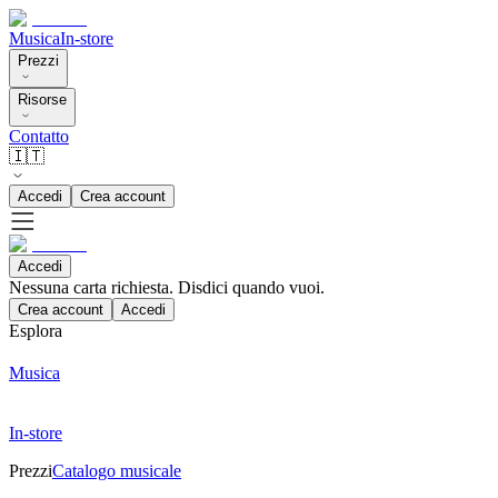
Musica
In-store
Prezzi
Risorse
Contatto
🇮🇹
Accedi
Crea account
Accedi
Nessuna carta richiesta. Disdici quando vuoi.
Crea account
Accedi
Esplora
Musica
In-store
Prezzi
Catalogo musicale