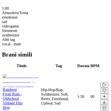
1:00
Atmosfera/Tema
emotional
sad
videogame
Strumenti
synthesizer
Altri tag
vocal - male
Brani simili
Titolo
Tag
Durata
BPM
Rainbow
Hip-Hop/Rap,
From Rain -
Synthesizer, Soft,
1:50
90
Oldschool
Retro, Emotional,
Vintage Hip-
Upbeat, Sad
Hop