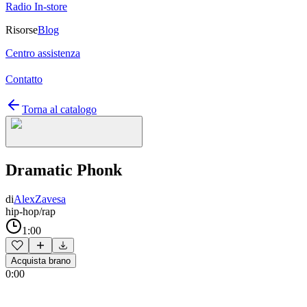
Radio In-store
Risorse
Blog
Centro assistenza
Contatto
Torna al catalogo
Dramatic Phonk
di
AlexZavesa
hip-hop/rap
1:00
Acquista brano
0:00