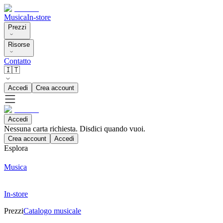
Musica
In-store
Prezzi
Risorse
Contatto
🇮🇹
Accedi
Crea account
Accedi
Nessuna carta richiesta. Disdici quando vuoi.
Crea account
Accedi
Esplora
Musica
In-store
Prezzi
Catalogo musicale