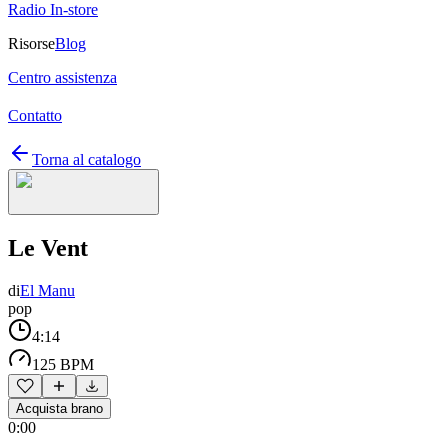
Radio In-store
Risorse
Blog
Centro assistenza
Contatto
Torna al catalogo
Le Vent
di
El Manu
pop
4:14
125 BPM
Acquista brano
0:00