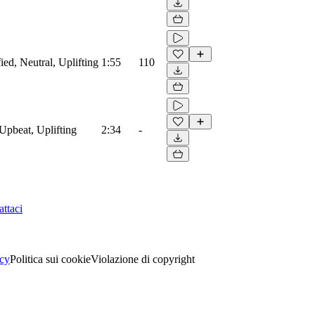
ied, Neutral, Uplifting
1:55
110
Upbeat, Uplifting
2:34
-
ttaci
acy
Politica sui cookie
Violazione di copyright