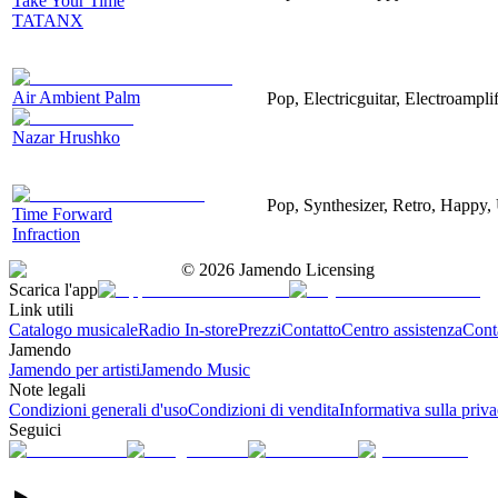
Take Your Time
TATANX
Air Ambient Palm
Pop, Electricguitar, Electroamplif
Nazar Hrushko
Pop, Synthesizer, Retro, Happy, 
Time Forward
Infraction
©
2026
Jamendo Licensing
Scarica l'app
Link utili
Catalogo musicale
Radio In-store
Prezzi
Contatto
Centro assistenza
Conta
Jamendo
Jamendo per artisti
Jamendo Music
Note legali
Condizioni generali d'uso
Condizioni di vendita
Informativa sulla priv
Seguici