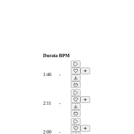
Durata
BPM
1:46
-
2:11
-
2:00
-