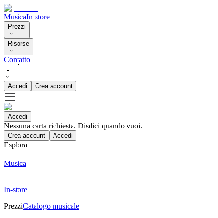
Musica
In-store
Prezzi
Risorse
Contatto
🇮🇹
Accedi
Crea account
Accedi
Nessuna carta richiesta. Disdici quando vuoi.
Crea account
Accedi
Esplora
Musica
In-store
Prezzi
Catalogo musicale