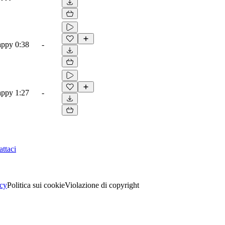
appy
0:38
-
appy
1:27
-
ttaci
acy
Politica sui cookie
Violazione di copyright