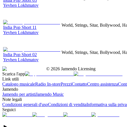
India Pop Short 03
Yevhen Lokhmatov
World, Strings, Sitar, Bollywood, H
India Pop Short 11
Yevhen Lokhmatov
World, Strings, Sitar, Bollywood, H
India Pop Short 02
Yevhen Lokhmatov
©
2026
Jamendo Licensing
Scarica l'app
Link utili
Catalogo musicale
Radio In-store
Prezzi
Contatto
Centro assistenza
Conta
Jamendo
Jamendo per artisti
Jamendo Music
Note legali
Condizioni generali d'uso
Condizioni di vendita
Informativa sulla priv
Seguici