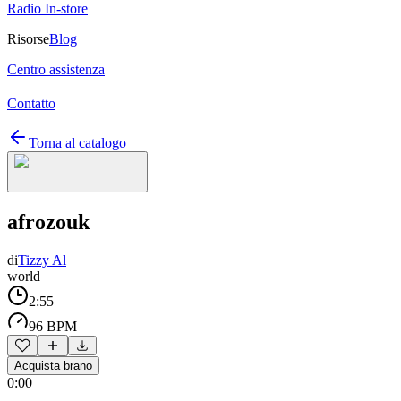
Radio In-store
Risorse
Blog
Centro assistenza
Contatto
Torna al catalogo
afrozouk
di
Tizzy Al
world
2:55
96 BPM
Acquista brano
0:00