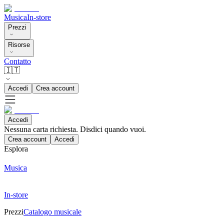
Musica
In-store
Prezzi
Risorse
Contatto
🇮🇹
Accedi
Crea account
Accedi
Nessuna carta richiesta. Disdici quando vuoi.
Crea account
Accedi
Esplora
Musica
In-store
Prezzi
Catalogo musicale