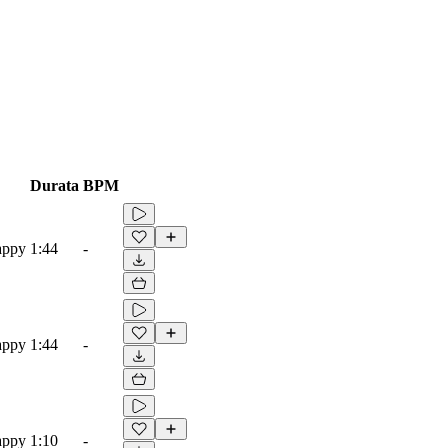
Durata
BPM
appy
1:44
-
appy
1:44
-
appy
1:10
-