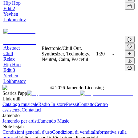
Hip Hop
Edit 2
Yevhen
Lokhmatov
Abstract
Electronic/Chill Out,
Chill
Synthesizer, Technology,
1:20
-
Relax
Neutral, Calm, Peaceful
Hip Hop
Edit 3
Yevhen
Lokhmatov
©
2026
Jamendo Licensing
Scarica l'app
Link utili
Catalogo musicale
Radio In-store
Prezzi
Contatto
Centro
assistenza
Contattaci
Jamendo
Jamendo per artisti
Jamendo Music
Note legali
Condizioni generali d'uso
Condizioni di vendita
Informativa sulla
privacy
Politica sui cookie
Violazione di copyright