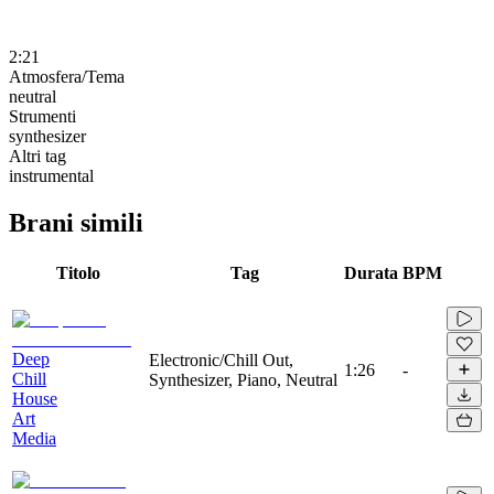
2:21
Atmosfera/Tema
neutral
Strumenti
synthesizer
Altri tag
instrumental
Brani simili
Titolo
Tag
Durata
BPM
Deep
Electronic/Chill Out,
1:26
-
Chill
Synthesizer, Piano, Neutral
House
Art
Media