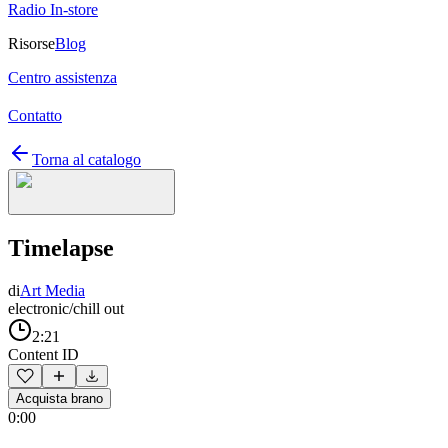
Radio In-store
Risorse
Blog
Centro assistenza
Contatto
Torna al catalogo
Timelapse
di
Art Media
electronic/chill out
2:21
Content ID
Acquista brano
0:00