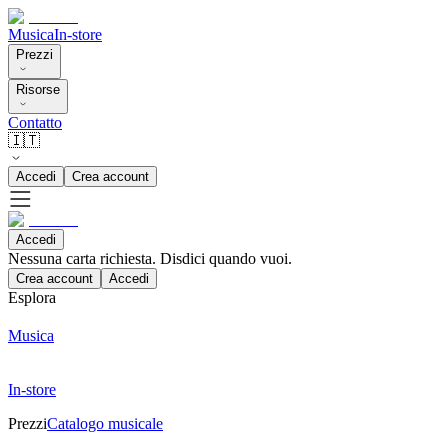
Musica
In-store
Prezzi
Risorse
Contatto
🇮🇹
Accedi
Crea account
Accedi
Nessuna carta richiesta. Disdici quando vuoi.
Crea account
Accedi
Esplora
Musica
In-store
Prezzi
Catalogo musicale