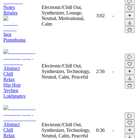
Notes
Electronic/Chill Out,
Brisées
Synthesizer, Lounge,
3:02
-
Neutral, Motivational,
Calm
Igor
Pumphonia
Electronic/Chill Out,
Abstract
Synthesizer, Technology,
2:56
-
Chill
Neutral, Calm, Peaceful
Relax
Hip Hop
Yevhen
Lokhmatov
Abstract
Electronic/Chill Out,
Chill
Synthesizer, Technology,
0:36
-
Relax
Neutral, Calm, Peaceful