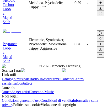
Melodic
Melodica, Psychedelic,
0:29
-
Techno
Trippy, Fun
Loop
2
Majed
Salih
Electronic, Synthesizer,
Psytrance
Psychedelic, Motivational,
0:26
-
Loop
Trippy, Aggressive
2
Majed
Salih
©
2026
Jamendo Licensing
Scarica l'app
Link utili
Catalogo musicale
Radio In-store
Prezzi
Contatto
Centro
assistenza
Contattaci
Jamendo
Jamendo per artisti
Jamendo Music
Note legali
Condizioni generali d'uso
Condizioni di vendita
Informativa sulla
privacy
Politica sui cookie
Violazione di copyright