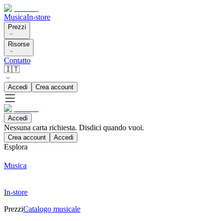
Musica
In-store
Prezzi
Risorse
Contatto
🇮🇹
Accedi
Crea account
Accedi
Nessuna carta richiesta. Disdici quando vuoi.
Crea account
Accedi
Esplora
Musica
In-store
Prezzi
Catalogo musicale