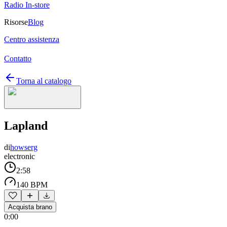
Radio In-store
Risorse
Blog
Centro assistenza
Contatto
Torna al catalogo
Lapland
di
howserg
electronic
2:58
140 BPM
Acquista brano
0:00