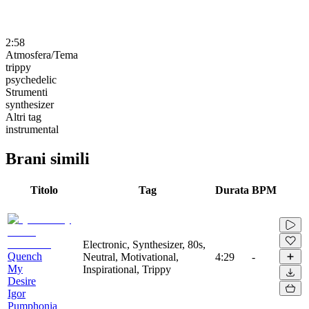
2:58
Atmosfera/Tema
trippy
psychedelic
Strumenti
synthesizer
Altri tag
instrumental
Brani simili
Titolo
Tag
Durata
BPM
Electronic, Synthesizer, 80s,
Quench
Neutral, Motivational,
4:29
-
My
Inspirational, Trippy
Desire
Igor
Pumphonia