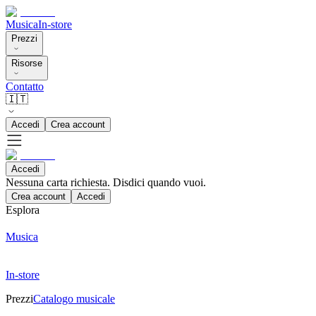
Musica
In-store
Prezzi
Risorse
Contatto
🇮🇹
Accedi
Crea account
Accedi
Nessuna carta richiesta. Disdici quando vuoi.
Crea account
Accedi
Esplora
Musica
In-store
Prezzi
Catalogo musicale