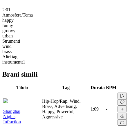
2:01
Atmosfera/Tema
happy
funny
groovy
urban
Strumenti
wind
brass
Altri tag
instrumental
Brani simili
Titolo
Tag
Durata
BPM
Hip-Hop/Rap, Wind,
Brass, Advertising,
1:09
-
Shanghai
Happy, Powerful,
Nights
Aggressive
Infraction