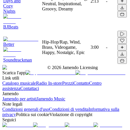
Days and
2:13
-
Neutral, Inspirational,
Cozy
Groovy, Dreamy
Nights
BJBeats
Hip-Hop/Rap, Wind,
Better
Brass, Videogame,
3:00
-
Happy, Nostalgic, Epic
Soundtrackman
©
2026
Jamendo Licensing
Scarica l'app
Link utili
Catalogo musicale
Radio In-store
Prezzi
Contatto
Centro
assistenza
Contattaci
Jamendo
Jamendo per artisti
Jamendo Music
Note legali
Condizioni generali d'uso
Condizioni di vendita
Informativa sulla
privacy
Politica sui cookie
Violazione di copyright
Seguici