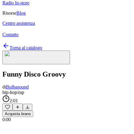
Radio In-store
Risorse
Blog
Centro assistenza
Contatto
Torna al catalogo
Funny Disco Groovy
di
Bulbasound
hip-hop/rap
2:01
Acquista brano
0:00