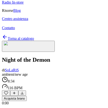
Radio In-store
Risorse
Blog
Centro assistenza
Contatto
Torna al catalogo
Night of the Demon
di
SoLaRiS
ambient/new age
8:34
116 BPM
Acquista brano
0:00