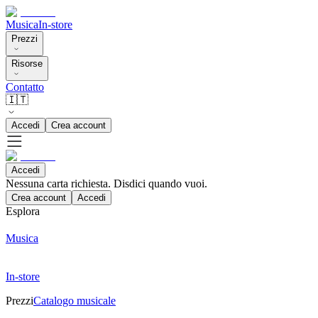
Musica
In-store
Prezzi
Risorse
Contatto
🇮🇹
Accedi
Crea account
Accedi
Nessuna carta richiesta. Disdici quando vuoi.
Crea account
Accedi
Esplora
Musica
In-store
Prezzi
Catalogo musicale