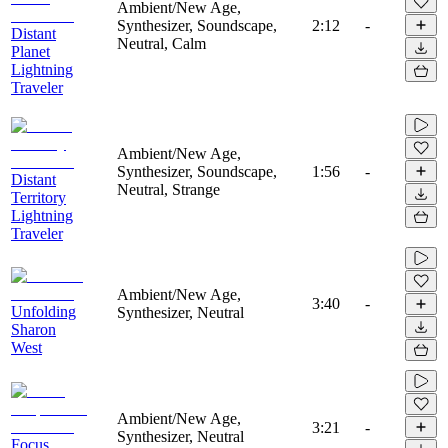
Ambient/New Age,
Synthesizer, Soundscape,
2:12
-
Distant
Neutral, Calm
Planet
Lightning
Traveler
Ambient/New Age,
Synthesizer, Soundscape,
1:56
-
Distant
Neutral, Strange
Territory
Lightning
Traveler
Ambient/New Age,
3:40
-
Unfolding
Synthesizer, Neutral
Sharon
West
Ambient/New Age,
3:21
-
Synthesizer, Neutral
Focus