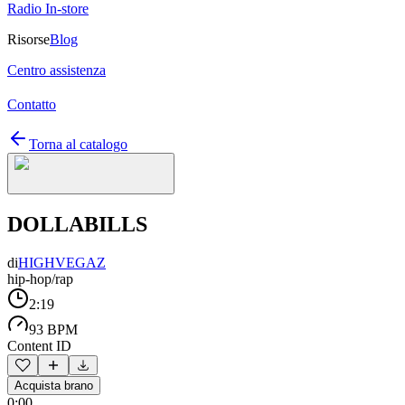
Radio In-store
Risorse
Blog
Centro assistenza
Contatto
Torna al catalogo
DOLLABILLS
di
HIGHVEGAZ
hip-hop/rap
2:19
93 BPM
Content ID
Acquista brano
0:00