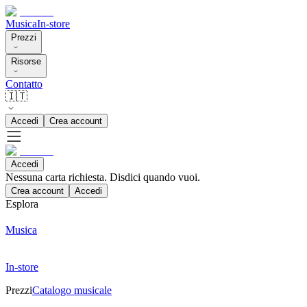
Musica
In-store
Prezzi
Risorse
Contatto
🇮🇹
Accedi
Crea account
Accedi
Nessuna carta richiesta. Disdici quando vuoi.
Crea account
Accedi
Esplora
Musica
In-store
Prezzi
Catalogo musicale