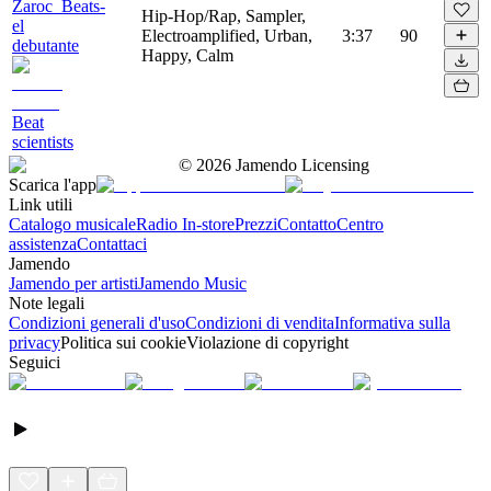
Zaroc_Beats-
Hip-Hop/Rap, Sampler,
el
Electroamplified, Urban,
3:37
90
debutante
Happy, Calm
Beat
scientists
©
2026
Jamendo Licensing
Scarica l'app
Link utili
Catalogo musicale
Radio In-store
Prezzi
Contatto
Centro
assistenza
Contattaci
Jamendo
Jamendo per artisti
Jamendo Music
Note legali
Condizioni generali d'uso
Condizioni di vendita
Informativa sulla
privacy
Politica sui cookie
Violazione di copyright
Seguici