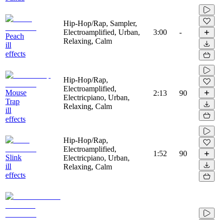
Hip-Hop/Rap, Sampler,
Electroamplified, Urban,
3:00
-
Peach
Relaxing, Calm
ill
effects
Hip-Hop/Rap,
Electroamplified,
Mouse
2:13
90
Electricpiano, Urban,
Trap
Relaxing, Calm
ill
effects
Hip-Hop/Rap,
Electroamplified,
1:52
90
Slink
Electricpiano, Urban,
ill
Relaxing, Calm
effects