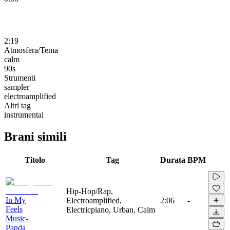
2:19
Atmosfera/Tema
calm
90s
Strumenti
sampler
electroamplified
Altri tag
instrumental
Brani simili
Titolo
Tag
Durata
BPM
Hip-Hop/Rap,
In My
Electroamplified,
2:06
-
Feels
Electricpiano, Urban, Calm
Music-
Panda