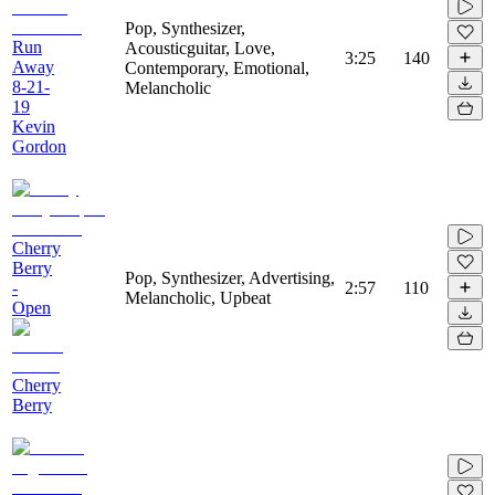
Pop, Synthesizer,
Run
Acousticguitar, Love,
3:25
140
Away
Contemporary, Emotional,
8-21-
Melancholic
19
Kevin
Gordon
Cherry
Berry
Pop, Synthesizer, Advertising,
-
2:57
110
Melancholic, Upbeat
Open
Cherry
Berry