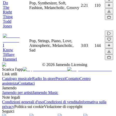
Do
Pop, Synthesizer, Soft,
2:21
110
The
Fashion, Melancholic, Groovy
Right
Thing
Todd
Jones
Pop, Strings, Piano, Love,
I
Atmospheric, Melancholic,
3:03
144
Know
Sad
Tiffany
Hammel
©
2026
Jamendo Licensing
Scarica l'app
Link utili
Catalogo musicale
Radio In-store
Prezzi
Contatto
Centro
assistenza
Contattaci
Jamendo
Jamendo per artisti
Jamendo Music
Note legali
Condizioni generali d'uso
Condizioni di vendita
Informativa sulla
privacy
Politica sui cookie
Violazione di copyright
Seguici