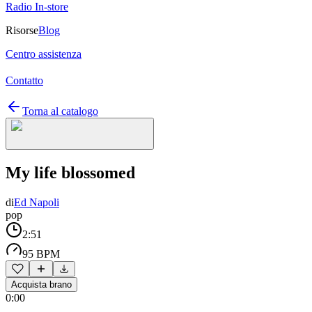
Radio In-store
Risorse
Blog
Centro assistenza
Contatto
Torna al catalogo
My life blossomed
di
Ed Napoli
pop
2:51
95 BPM
Acquista brano
0:00