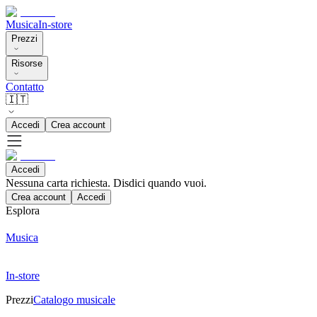
Musica
In-store
Prezzi
Risorse
Contatto
🇮🇹
Accedi
Crea account
Accedi
Nessuna carta richiesta. Disdici quando vuoi.
Crea account
Accedi
Esplora
Musica
In-store
Prezzi
Catalogo musicale