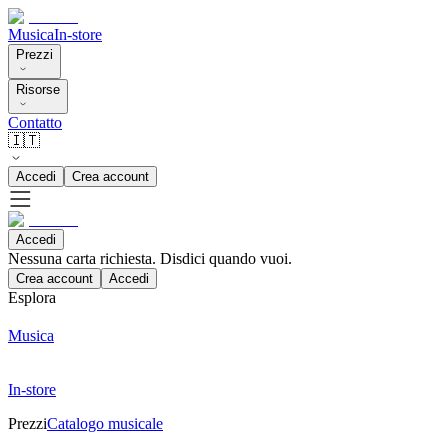
Musica
In-store
Prezzi
Risorse
Contatto
🇮🇹
Accedi
Crea account
Accedi
Nessuna carta richiesta. Disdici quando vuoi.
Crea account
Accedi
Esplora
Musica
In-store
Prezzi
Catalogo musicale