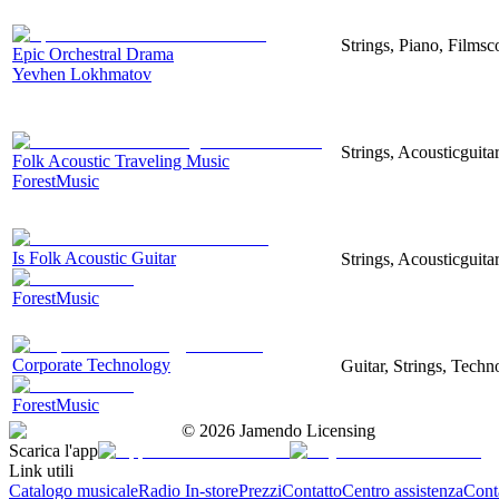
Strings, Piano, Filmsc
Epic Orchestral Drama
Yevhen Lokhmatov
Strings, Acousticguita
Folk Acoustic Traveling Music
ForestMusic
Is Folk Acoustic Guitar
Strings, Acousticguita
ForestMusic
Corporate Technology
Guitar, Strings, Techn
ForestMusic
©
2026
Jamendo Licensing
Scarica l'app
Link utili
Catalogo musicale
Radio In-store
Prezzi
Contatto
Centro assistenza
Conta