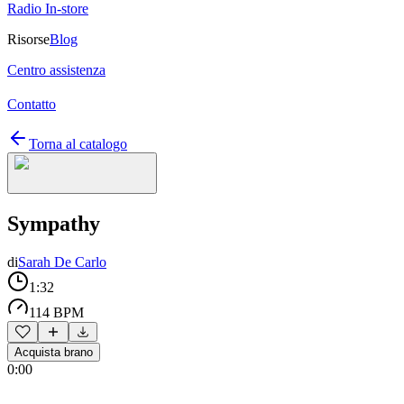
Radio In-store
Risorse
Blog
Centro assistenza
Contatto
Torna al catalogo
Sympathy
di
Sarah De Carlo
1:32
114 BPM
Acquista brano
0:00