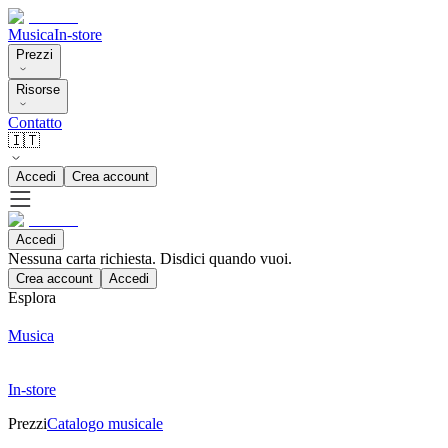
Musica
In-store
Prezzi
Risorse
Contatto
🇮🇹
Accedi
Crea account
Accedi
Nessuna carta richiesta. Disdici quando vuoi.
Crea account
Accedi
Esplora
Musica
In-store
Prezzi
Catalogo musicale