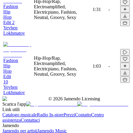
Hip-Hop/Rap,
Fashion
Electroamplified,
1:31
-
Hip
Electricpiano, Fashion,
Hop
Neutral, Groovy, Sexy
Edit 2
Yevhen
Lokhmatov
Hip-Hop/Rap,
Fashion
Electroamplified,
Hip
1:03
-
Electricpiano, Fashion,
Hop
Neutral, Groovy, Sexy
Edit
10
Yevhen
Lokhmatov
©
2026
Jamendo Licensing
Scarica l'app
Link utili
Catalogo musicale
Radio In-store
Prezzi
Contatto
Centro
assistenza
Contattaci
Jamendo
Jamendo per artisti
Jamendo Music