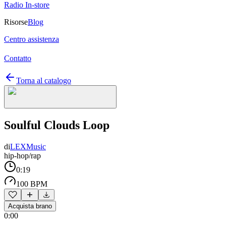
Radio In-store
Risorse
Blog
Centro assistenza
Contatto
Torna al catalogo
Soulful Clouds Loop
di
LEXMusic
hip-hop/rap
0:19
100 BPM
Acquista brano
0:00