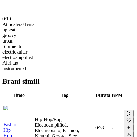
0:19
Atmosfera/Tema
upbeat
groovy
urban
Strumenti
electricguitar
electroamplified
Altri tag
instrumental
Brani simili
Titolo
Tag
Durata
BPM
Hip-Hop/Rap,
Fashion
Electroamplified,
0:33
-
Hip
Electricpiano, Fashion,
Hop
Neutral, Groovy, Sexy