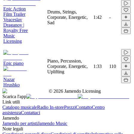
Epic Action
Drums, Strings,
Film Trailer
Corporate, Energetic,
1:42
-
Veaceslav
Sad
Draganov |
Royalty Free
Music
Licensing
Piano, Percussion,
Epic piano
Corporate, Energetic,
1:33
110
Uplifting
Nazar
Hrushko
©
2026
Jamendo Licensing
Scarica l'app
Link utili
Catalogo musicale
Radio In-store
Prezzi
Contatto
Centro
assistenza
Contattaci
Jamendo
Jamendo per artisti
Jamendo Music
Note legali