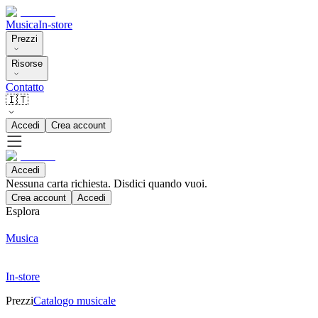
Musica
In-store
Prezzi
Risorse
Contatto
🇮🇹
Accedi
Crea account
Accedi
Nessuna carta richiesta. Disdici quando vuoi.
Crea account
Accedi
Esplora
Musica
In-store
Prezzi
Catalogo musicale