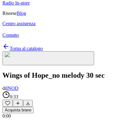
Radio In-store
Risorse
Blog
Centro assistenza
Contatto
Torna al catalogo
Wings of Hope_no melody 30 sec
di
INOD
0:33
Acquista brano
0:00