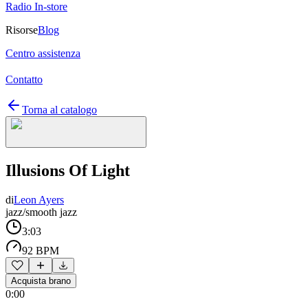
Radio In-store
Risorse
Blog
Centro assistenza
Contatto
Torna al catalogo
Illusions Of Light
di
Leon Ayers
jazz/smooth jazz
3:03
92 BPM
Acquista brano
0:00