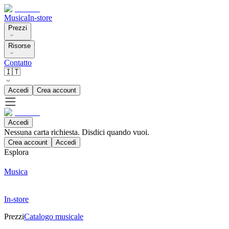
Musica
In-store
Prezzi
Risorse
Contatto
🇮🇹
Accedi
Crea account
Accedi
Nessuna carta richiesta. Disdici quando vuoi.
Crea account
Accedi
Esplora
Musica
In-store
Prezzi
Catalogo musicale