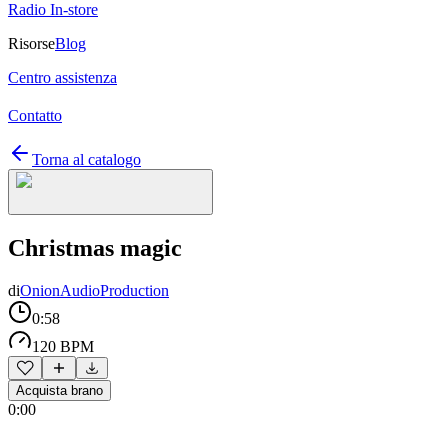
Radio In-store
Risorse
Blog
Centro assistenza
Contatto
Torna al catalogo
Christmas magic
di
OnionAudioProduction
0:58
120 BPM
Acquista brano
0:00