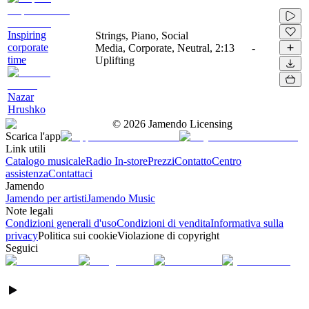
Inspiring
Strings, Piano, Social
corporate
Media, Corporate, Neutral,
2:13
-
time
Uplifting
Nazar
Hrushko
©
2026
Jamendo Licensing
Scarica l'app
Link utili
Catalogo musicale
Radio In-store
Prezzi
Contatto
Centro
assistenza
Contattaci
Jamendo
Jamendo per artisti
Jamendo Music
Note legali
Condizioni generali d'uso
Condizioni di vendita
Informativa sulla
privacy
Politica sui cookie
Violazione di copyright
Seguici