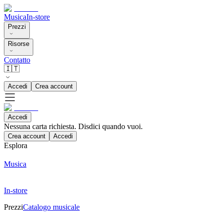
Musica
In-store
Prezzi
Risorse
Contatto
🇮🇹
Accedi
Crea account
Accedi
Nessuna carta richiesta. Disdici quando vuoi.
Crea account
Accedi
Esplora
Musica
In-store
Prezzi
Catalogo musicale