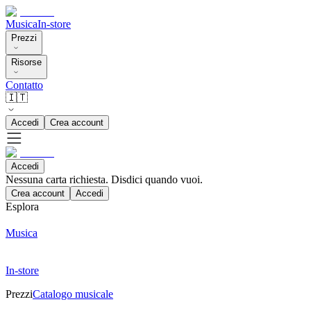
Musica
In-store
Prezzi
Risorse
Contatto
🇮🇹
Accedi
Crea account
Accedi
Nessuna carta richiesta. Disdici quando vuoi.
Crea account
Accedi
Esplora
Musica
In-store
Prezzi
Catalogo musicale