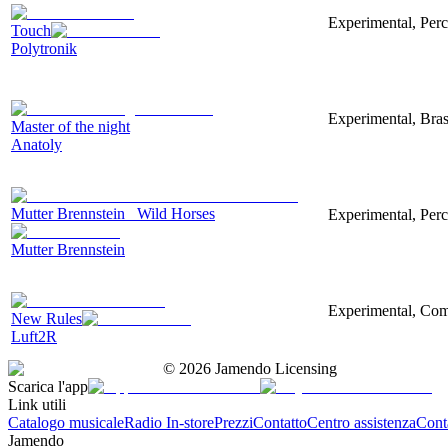
Experimental, Perc
Touch
Polytronik
Experimental, Bras
Master of the night
Anatoly
Mutter Brennstein_ Wild Horses
Experimental, Per
Mutter Brennstein
Experimental, Com
New Rules
Luft2R
©
2026
Jamendo Licensing
Scarica l'app
Link utili
Catalogo musicale
Radio In-store
Prezzi
Contatto
Centro assistenza
Conta
Jamendo