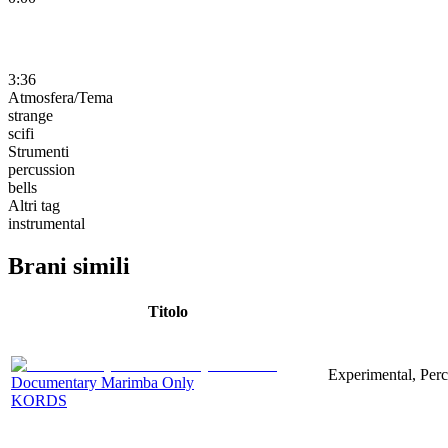
3:36
Atmosfera/Tema
strange
scifi
Strumenti
percussion
bells
Altri tag
instrumental
Brani simili
Titolo
Experimental, Per
Documentary Marimba Only
KORDS