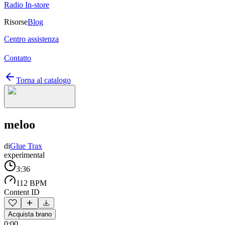
Radio In-store
Risorse
Blog
Centro assistenza
Contatto
Torna al catalogo
meloo
di
Glue Trax
experimental
3:36
112 BPM
Content ID
Acquista brano
0:00