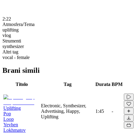
2:22
Atmosfera/Tema
uplifting
vlog
Strumenti
synthesizer
Altri tag
vocal - female
Brani simili
Titolo
Tag
Durata
BPM
Electronic, Synthesizer,
Uplifting
Advertising, Happy,
1:45
-
Pop
Uplifting
Loop
Yevhen
Lokhmatov