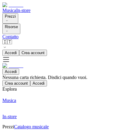
Musica
In-store
Prezzi
Risorse
Contatto
🇮🇹
Accedi
Crea account
Accedi
Nessuna carta richiesta. Disdici quando vuoi.
Crea account
Accedi
Esplora
Musica
In-store
Prezzi
Catalogo musicale