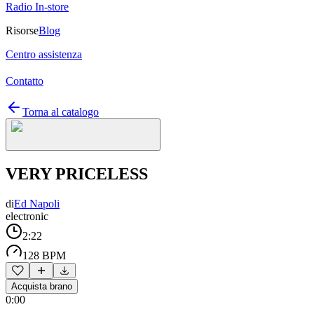
Radio In-store
Risorse
Blog
Centro assistenza
Contatto
Torna al catalogo
VERY PRICELESS
di
Ed Napoli
electronic
2:22
128 BPM
Acquista brano
0:00