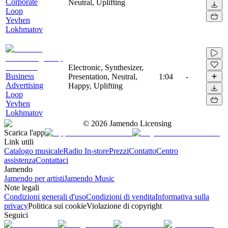
Corporate
Neutral, Uplifting
Loop
Yevhen
Lokhmatov
Electronic, Synthesizer,
Business
Presentation, Neutral,
1:04
-
Advertising
Happy, Uplifting
Loop
Yevhen
Lokhmatov
©
2026
Jamendo Licensing
Scarica l'app
Link utili
Catalogo musicale
Radio In-store
Prezzi
Contatto
Centro
assistenza
Contattaci
Jamendo
Jamendo per artisti
Jamendo Music
Note legali
Condizioni generali d'uso
Condizioni di vendita
Informativa sulla
privacy
Politica sui cookie
Violazione di copyright
Seguici