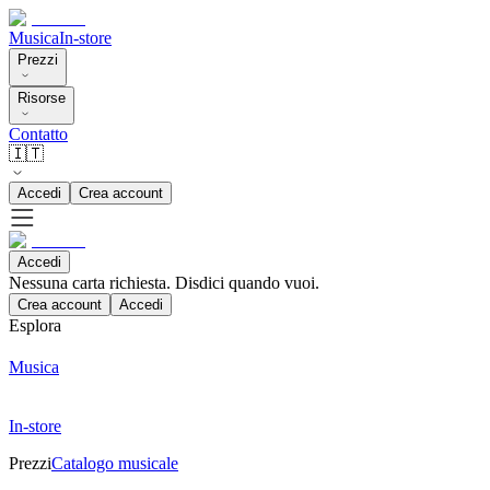
Musica
In-store
Prezzi
Risorse
Contatto
🇮🇹
Accedi
Crea account
Accedi
Nessuna carta richiesta. Disdici quando vuoi.
Crea account
Accedi
Esplora
Musica
In-store
Prezzi
Catalogo musicale