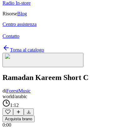
Radio In-store
Risorse
Blog
Centro assistenza
Contatto
Torna al catalogo
Ramadan Kareem Short C
di
ForestMusic
world/arabic
1:12
Acquista brano
0:00