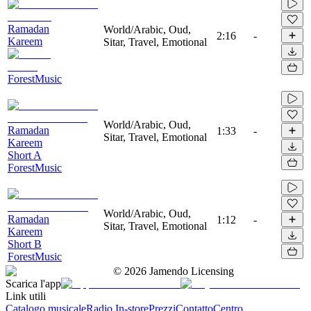
Ramadan
World/Arabic, Oud,
2:16
-
Kareem
Sitar, Travel, Emotional
ForestMusic
World/Arabic, Oud,
Ramadan
1:33
-
Sitar, Travel, Emotional
Kareem
Short A
ForestMusic
World/Arabic, Oud,
Ramadan
1:12
-
Sitar, Travel, Emotional
Kareem
Short B
ForestMusic
©
2026
Jamendo Licensing
Scarica l'app
Link utili
Catalogo musicale
Radio In-store
Prezzi
Contatto
Centro