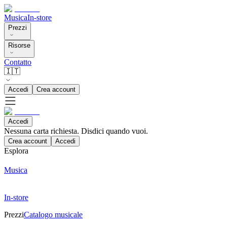
Musica
In-store
Prezzi
Risorse
Contatto
🇮🇹
Accedi
Crea account
Accedi
Nessuna carta richiesta. Disdici quando vuoi.
Crea account
Accedi
Esplora
Musica
In-store
Prezzi
Catalogo musicale