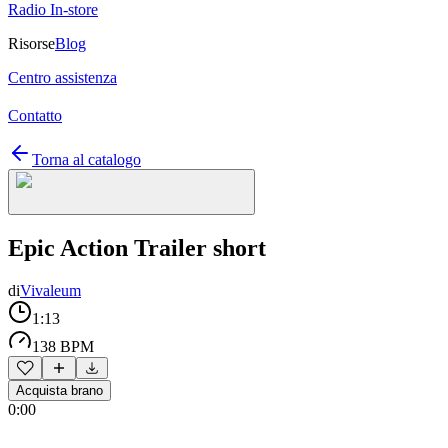
Radio In-store
Risorse
Blog
Centro assistenza
Contatto
Torna al catalogo
Epic Action Trailer short
di
Vivaleum
1:13
138 BPM
Acquista brano
0:00