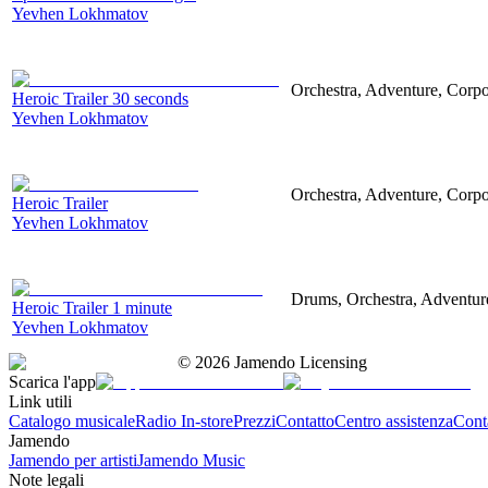
Yevhen Lokhmatov
Orchestra, Adventure, Corpor
Heroic Trailer 30 seconds
Yevhen Lokhmatov
Orchestra, Adventure, Corpo
Heroic Trailer
Yevhen Lokhmatov
Drums, Orchestra, Adventure,
Heroic Trailer 1 minute
Yevhen Lokhmatov
©
2026
Jamendo Licensing
Scarica l'app
Link utili
Catalogo musicale
Radio In-store
Prezzi
Contatto
Centro assistenza
Conta
Jamendo
Jamendo per artisti
Jamendo Music
Note legali