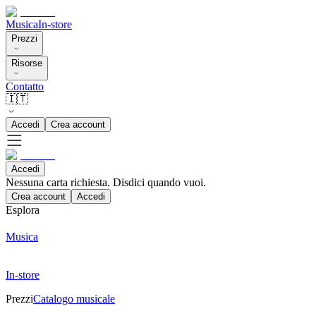
Musica
In-store
Prezzi
Risorse
Contatto
🇮🇹
Accedi
Crea account
Accedi
Nessuna carta richiesta. Disdici quando vuoi.
Crea account
Accedi
Esplora
Musica
In-store
Prezzi
Catalogo musicale