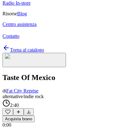
Radio In-store
Risorse
Blog
Centro assistenza
Contatto
Torna al catalogo
Taste Of Mexico
di
Fat City Reprise
alternative/indie rock
2:40
Acquista brano
0:00