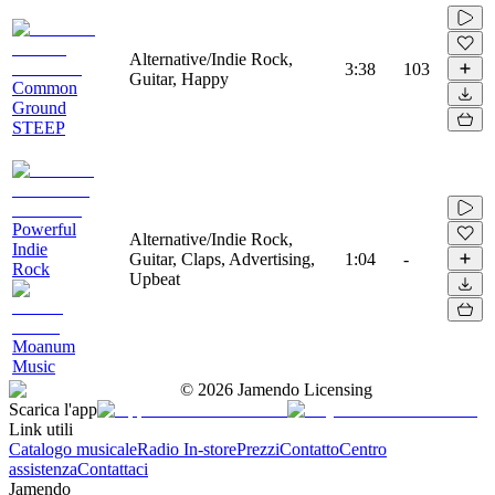
Alternative/Indie Rock,
3:38
103
Guitar, Happy
Common
Ground
STEEP
Powerful
Alternative/Indie Rock,
Indie
Guitar, Claps, Advertising,
1:04
-
Rock
Upbeat
Moanum
Music
©
2026
Jamendo Licensing
Scarica l'app
Link utili
Catalogo musicale
Radio In-store
Prezzi
Contatto
Centro
assistenza
Contattaci
Jamendo