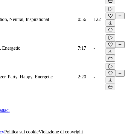
on, Neutral, Inspirational
0:56
122
, Energetic
7:17
-
zer, Party, Happy, Energetic
2:20
-
ttaci
acy
Politica sui cookie
Violazione di copyright