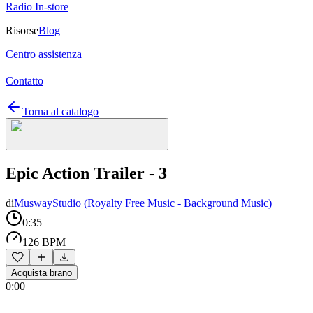
Radio In-store
Risorse
Blog
Centro assistenza
Contatto
Torna al catalogo
Epic Action Trailer - 3
di
MuswayStudio (Royalty Free Music - Background Music)
0:35
126 BPM
Acquista brano
0:00