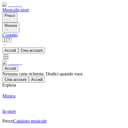
Musica
In-store
Prezzi
Risorse
Contatto
🇮🇹
Accedi
Crea account
Accedi
Nessuna carta richiesta. Disdici quando vuoi.
Crea account
Accedi
Esplora
Musica
In-store
Prezzi
Catalogo musicale