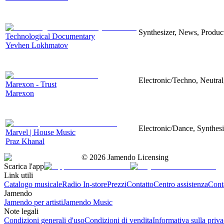
Synthesizer, News, Producti
Technological Documentary
Yevhen Lokhmatov
Electronic/Techno, Neutral
Marexon - Trust
Marexon
Electronic/Dance, Synthesi
Marvel | House Music
Praz Khanal
©
2026
Jamendo Licensing
Scarica l'app
Link utili
Catalogo musicale
Radio In-store
Prezzi
Contatto
Centro assistenza
Conta
Jamendo
Jamendo per artisti
Jamendo Music
Note legali
Condizioni generali d'uso
Condizioni di vendita
Informativa sulla priv