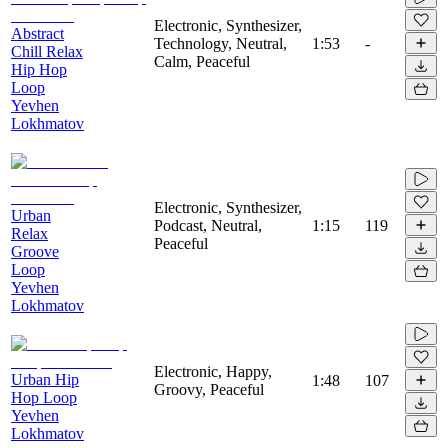
Electronic, Synthesizer,
Abstract
Technology, Neutral,
1:53
-
Chill Relax
Calm, Peaceful
Hip Hop
Loop
Yevhen
Lokhmatov
Electronic, Synthesizer,
Urban
Podcast, Neutral,
1:15
119
Relax
Peaceful
Groove
Loop
Yevhen
Lokhmatov
Electronic, Happy,
Urban Hip
1:48
107
Groovy, Peaceful
Hop Loop
Yevhen
Lokhmatov