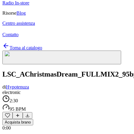
Radio In-store
Risorse
Blog
Centro assistenza
Contatto
Torna al catalogo
LSC_AChristmasDream_FULLMIX2_95
di
Hypotenuza
electronic
2:30
95 BPM
Acquista brano
0:00