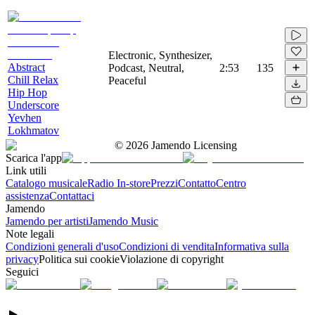
Electronic, Synthesizer,
Abstract
Podcast, Neutral,
2:53
135
Chill Relax
Peaceful
Hip Hop
Underscore
Yevhen
Lokhmatov
©
2026
Jamendo Licensing
Scarica l'app
Link utili
Catalogo musicale
Radio In-store
Prezzi
Contatto
Centro
assistenza
Contattaci
Jamendo
Jamendo per artisti
Jamendo Music
Note legali
Condizioni generali d'uso
Condizioni di vendita
Informativa sulla
privacy
Politica sui cookie
Violazione di copyright
Seguici