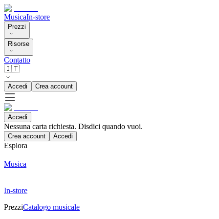
Musica
In-store
Prezzi
Risorse
Contatto
🇮🇹
Accedi
Crea account
Accedi
Nessuna carta richiesta. Disdici quando vuoi.
Crea account
Accedi
Esplora
Musica
In-store
Prezzi
Catalogo musicale