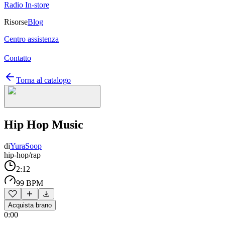
Radio In-store
Risorse
Blog
Centro assistenza
Contatto
Torna al catalogo
Hip Hop Music
di
YuraSoop
hip-hop/rap
2:12
99 BPM
Acquista brano
0:00