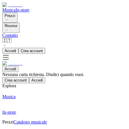
Musica
In-store
Prezzi
Risorse
Contatto
🇮🇹
Accedi
Crea account
Accedi
Nessuna carta richiesta. Disdici quando vuoi.
Crea account
Accedi
Esplora
Musica
In-store
Prezzi
Catalogo musicale