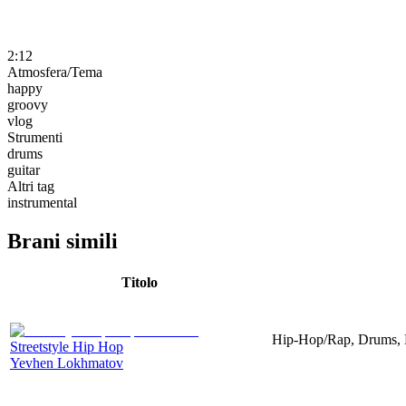
2:12
Atmosfera/Tema
happy
groovy
vlog
Strumenti
drums
guitar
Altri tag
instrumental
Brani simili
Titolo
Hip-Hop/Rap, Drums, P
Streetstyle Hip Hop
Yevhen Lokhmatov