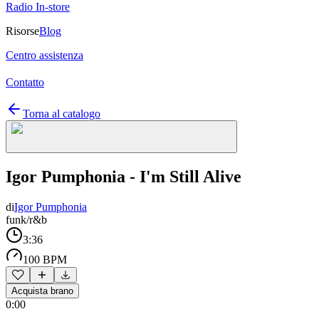
Radio In-store
Risorse
Blog
Centro assistenza
Contatto
Torna al catalogo
Igor Pumphonia - I'm Still Alive
di
Igor Pumphonia
funk/r&b
3:36
100 BPM
Acquista brano
0:00