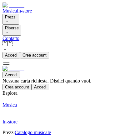
Musica
In-store
Prezzi
Risorse
Contatto
🇮🇹
Accedi
Crea account
Accedi
Nessuna carta richiesta. Disdici quando vuoi.
Crea account
Accedi
Esplora
Musica
In-store
Prezzi
Catalogo musicale