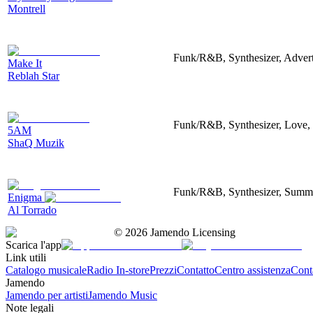
Montrell
Funk/R&B, Synthesizer, Advert
Make It
Reblah Star
Funk/R&B, Synthesizer, Love, 
5AM
ShaQ Muzik
Funk/R&B, Synthesizer, Summer
Enigma
Al Torrado
©
2026
Jamendo Licensing
Scarica l'app
Link utili
Catalogo musicale
Radio In-store
Prezzi
Contatto
Centro assistenza
Conta
Jamendo
Jamendo per artisti
Jamendo Music
Note legali