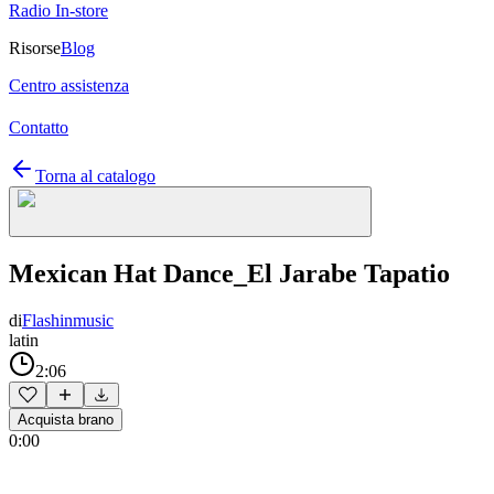
Radio In-store
Risorse
Blog
Centro assistenza
Contatto
Torna al catalogo
Mexican Hat Dance_El Jarabe Tapatio
di
Flashinmusic
latin
2:06
Acquista brano
0:00