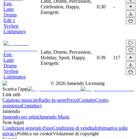
Latin, Drums, Percussion,
Epic
Celebration, Happy,
0:30
-
Latin
Energetic
Drums
Edit 1
Yevhen
Lokhmatov
Latin, Drums, Percussion,
Epic
Holiday, Sport, Happy,
0:39
117
Latin
Energetic
Drums
Yevhen
Lokhmatov
©
2026
Jamendo Licensing
Scarica l'app
Link utili
Catalogo musicale
Radio In-store
Prezzi
Contatto
Centro
assistenza
Contattaci
Jamendo
Jamendo per artisti
Jamendo Music
Note legali
Condizioni generali d'uso
Condizioni di vendita
Informativa sulla
privacy
Politica sui cookie
Violazione di copyright