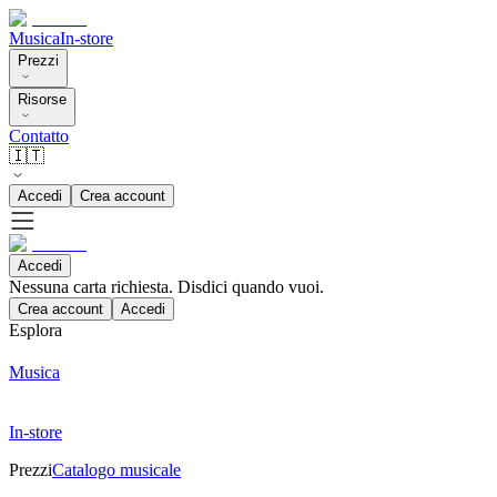
Musica
In-store
Prezzi
Risorse
Contatto
🇮🇹
Accedi
Crea account
Accedi
Nessuna carta richiesta. Disdici quando vuoi.
Crea account
Accedi
Esplora
Musica
In-store
Prezzi
Catalogo musicale