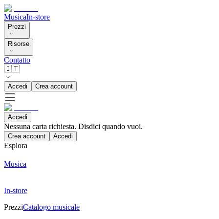
Musica
In-store
Prezzi
Risorse
Contatto
🇮🇹
Accedi
Crea account
Accedi
Nessuna carta richiesta. Disdici quando vuoi.
Crea account
Accedi
Esplora
Musica
In-store
Prezzi
Catalogo musicale