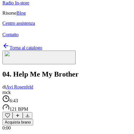
Radio In-store
Risorse
Blog
Centro assistenza
Contatto
Torna al catalogo
04. Help Me My Brother
di
Avi Rosenfeld
rock
6:43
121 BPM
Acquista brano
0:00