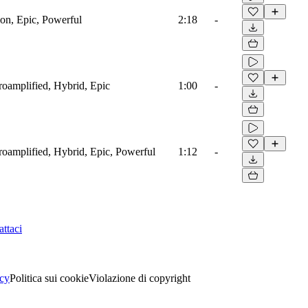
ion, Epic, Powerful
2:18
-
troamplified, Hybrid, Epic
1:00
-
troamplified, Hybrid, Epic, Powerful
1:12
-
ttaci
acy
Politica sui cookie
Violazione di copyright