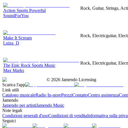
Rock, Guitar, Strings, Act
Action Sports Powerful
SoundForYou
Rock, Electricguitar, Elec
Make It Scream
Luiza_D
Rock, Electricguitar, Elec
The Epic Rock Sports Music
Max Marks
©
2026
Jamendo Licensing
Scarica l'app
Link utili
Catalogo musicale
Radio In-store
Prezzi
Contatto
Centro assistenza
Conta
Jamendo
Jamendo per artisti
Jamendo Music
Note legali
Condizioni generali d'uso
Condizioni di vendita
Informativa sulla priv
Seguici