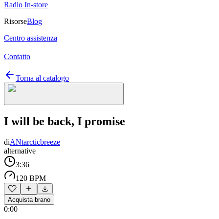
Radio In-store
Risorse
Blog
Centro assistenza
Contatto
Torna al catalogo
I will be back, I promise
di
ANtarcticbreeze
alternative
3:36
120 BPM
Acquista brano
0:00