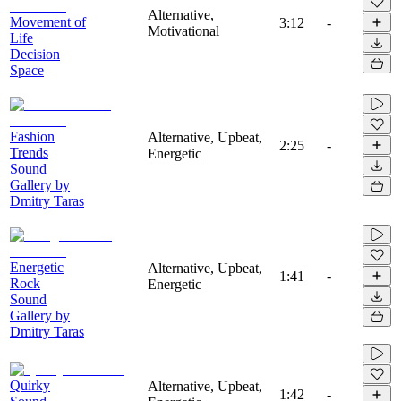
Alternative,
Movement of
3:12
-
Motivational
Life
Decision
Space
Fashion
Alternative, Upbeat,
2:25
-
Trends
Energetic
Sound
Gallery by
Dmitry Taras
Energetic
Alternative, Upbeat,
1:41
-
Rock
Energetic
Sound
Gallery by
Dmitry Taras
Quirky
Alternative, Upbeat,
1:42
-