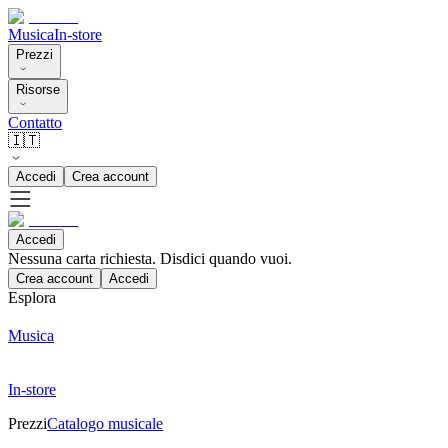
Musica
In-store
Prezzi
Risorse
Contatto
🇮🇹
Accedi
Crea account
Accedi
Nessuna carta richiesta. Disdici quando vuoi.
Crea account
Accedi
Esplora
Musica
In-store
Prezzi
Catalogo musicale