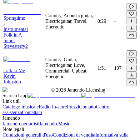
Country, Acousticguitar,
Springtime
Electricguitar, Travel,
0:29
-
-
Energetic
Instrumental
Folk in A
minor
Stevesterry2
Country, Guitar,
Electricguitar, Love,
1:51
107
Talk to Me
Commercial, Upbeat,
Kevin
Energetic
Johnston
©
2026
Jamendo Licensing
Scarica l'app
Link utili
Catalogo musicale
Radio In-store
Prezzi
Contatto
Centro
assistenza
Contattaci
Jamendo
Jamendo per artisti
Jamendo Music
Note legali
Condizioni generali d'uso
Condizioni di vendita
Informativa sulla