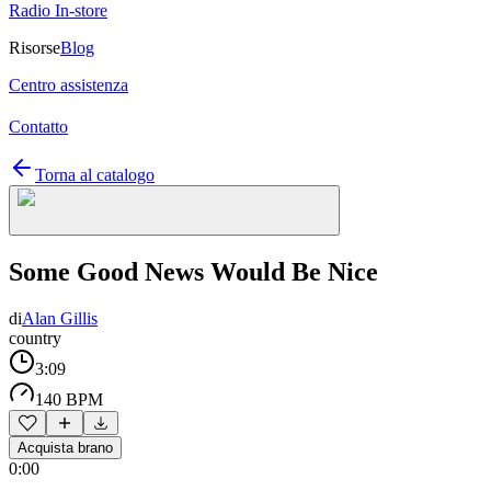
Radio In-store
Risorse
Blog
Centro assistenza
Contatto
Torna al catalogo
Some Good News Would Be Nice
di
Alan Gillis
country
3:09
140 BPM
Acquista brano
0:00