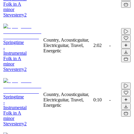
Folk in A
minor
Stevesterry2
Country, Acousticguitar,
Springtime
Electricguitar, Travel,
2:02
-
-
Energetic
Instrumental
Folk in A
minor
Stevesterry2
Country, Acousticguitar,
Springtime
Electricguitar, Travel,
0:10
-
-
Energetic
Instrumental
Folk in A
minor
Stevesterry2