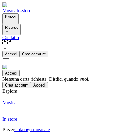
Musica
In-store
Prezzi
Risorse
Contatto
🇮🇹
Accedi
Crea account
Accedi
Nessuna carta richiesta. Disdici quando vuoi.
Crea account
Accedi
Esplora
Musica
In-store
Prezzi
Catalogo musicale