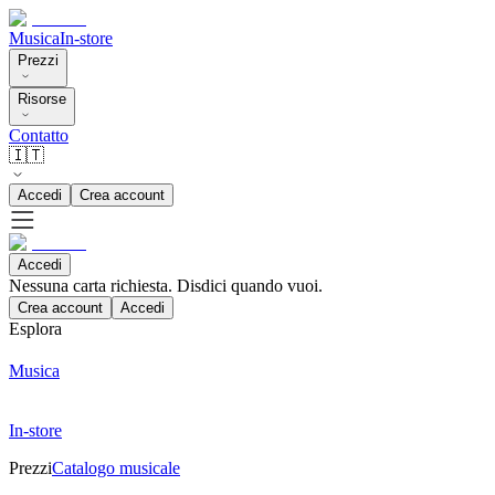
Musica
In-store
Prezzi
Risorse
Contatto
🇮🇹
Accedi
Crea account
Accedi
Nessuna carta richiesta. Disdici quando vuoi.
Crea account
Accedi
Esplora
Musica
In-store
Prezzi
Catalogo musicale