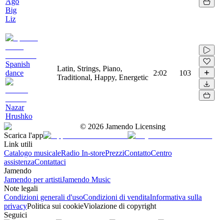
Ago
Big
Liz
Spanish
Latin, Strings, Piano,
dance
2:02
103
Traditional, Happy, Energetic
Nazar
Hrushko
©
2026
Jamendo Licensing
Scarica l'app
Link utili
Catalogo musicale
Radio In-store
Prezzi
Contatto
Centro
assistenza
Contattaci
Jamendo
Jamendo per artisti
Jamendo Music
Note legali
Condizioni generali d'uso
Condizioni di vendita
Informativa sulla
privacy
Politica sui cookie
Violazione di copyright
Seguici