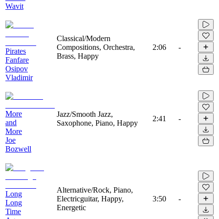
Wavit
Classical/Modern
Compositions, Orchestra,
2:06
-
Pirates
Brass, Happy
Fanfare
Osipov
Vladimir
More
Jazz/Smooth Jazz,
2:41
-
and
Saxophone, Piano, Happy
More
Joe
Bozwell
Alternative/Rock, Piano,
Long
Electricguitar, Happy,
3:50
-
Long
Energetic
Time