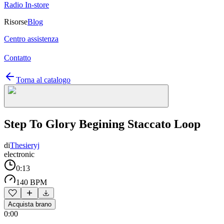
Radio In-store
Risorse
Blog
Centro assistenza
Contatto
Torna al catalogo
Step To Glory Begining Staccato Loop
di
Thesieryj
electronic
0:13
140 BPM
Acquista brano
0:00