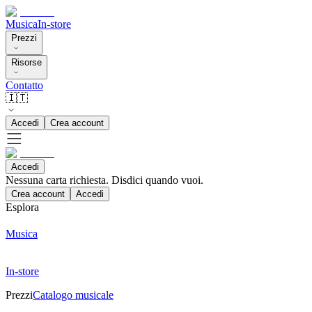
Musica
In-store
Prezzi
Risorse
Contatto
🇮🇹
Accedi
Crea account
Accedi
Nessuna carta richiesta. Disdici quando vuoi.
Crea account
Accedi
Esplora
Musica
In-store
Prezzi
Catalogo musicale