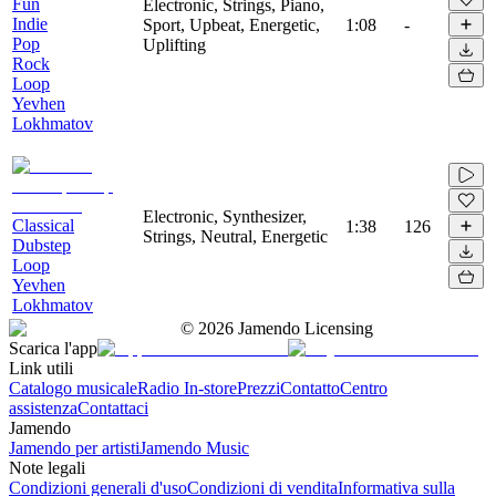
Fun
Electronic, Strings, Piano,
Indie
Sport, Upbeat, Energetic,
1:08
-
Pop
Uplifting
Rock
Loop
Yevhen
Lokhmatov
Electronic, Synthesizer,
Classical
1:38
126
Strings, Neutral, Energetic
Dubstep
Loop
Yevhen
Lokhmatov
©
2026
Jamendo Licensing
Scarica l'app
Link utili
Catalogo musicale
Radio In-store
Prezzi
Contatto
Centro
assistenza
Contattaci
Jamendo
Jamendo per artisti
Jamendo Music
Note legali
Condizioni generali d'uso
Condizioni di vendita
Informativa sulla