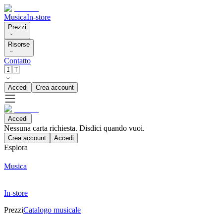
Musica
In-store
Prezzi
Risorse
Contatto
🇮🇹
Accedi
Crea account
Accedi
Nessuna carta richiesta. Disdici quando vuoi.
Crea account
Accedi
Esplora
Musica
In-store
Prezzi
Catalogo musicale