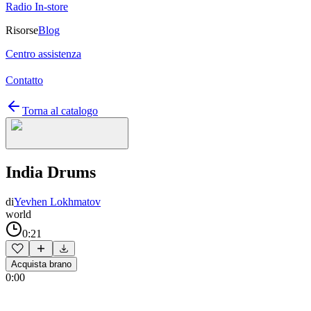
Radio In-store
Risorse
Blog
Centro assistenza
Contatto
Torna al catalogo
India Drums
di
Yevhen Lokhmatov
world
0:21
Acquista brano
0:00