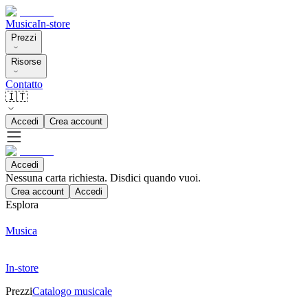
Musica
In-store
Prezzi
Risorse
Contatto
🇮🇹
Accedi
Crea account
Accedi
Nessuna carta richiesta. Disdici quando vuoi.
Crea account
Accedi
Esplora
Musica
In-store
Prezzi
Catalogo musicale