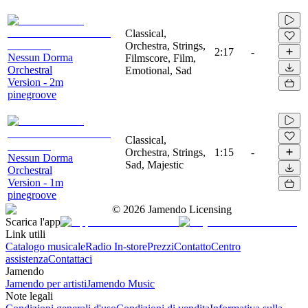
Classical,
Orchestra, Strings,
2:17
-
Nessun Dorma
Filmscore, Film,
Orchestral
Emotional, Sad
Version - 2m
pinegroove
Classical,
Orchestra, Strings,
1:15
-
Nessun Dorma
Sad, Majestic
Orchestral
Version - 1m
pinegroove
©
2026
Jamendo Licensing
Scarica l'app
Link utili
Catalogo musicale
Radio In-store
Prezzi
Contatto
Centro
assistenza
Contattaci
Jamendo
Jamendo per artisti
Jamendo Music
Note legali