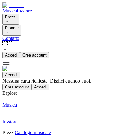
Musica
In-store
Prezzi
Risorse
Contatto
🇮🇹
Accedi
Crea account
Accedi
Nessuna carta richiesta. Disdici quando vuoi.
Crea account
Accedi
Esplora
Musica
In-store
Prezzi
Catalogo musicale