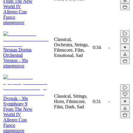
From The New
World IV
Allegro Con
Fuoco
pinegroove
Classical,
Orchestra, Strings,
0:34
-
Nessun Dorma
Filmscore, Film,
Orchestral
Emotional, Sad
Version - 30s
pinegroove
Classical, Strings,
Dvorak - 30s
Horn, Filmscore,
0:31
-
Symphony 9
Film, Dark, Sad
From The New
World IV
Allegro Con
Fuoco
pinegroove