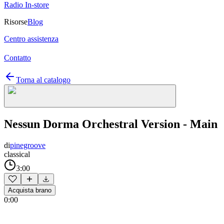
Radio In-store
Risorse
Blog
Centro assistenza
Contatto
Torna al catalogo
Nessun Dorma Orchestral Version - Main
di
pinegroove
classical
3:00
Acquista brano
0:00