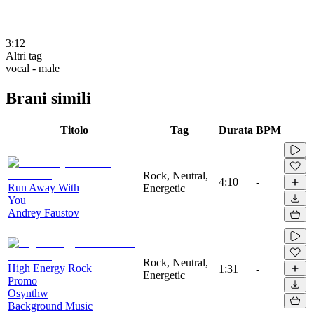
3:12
Altri tag
vocal - male
Brani simili
Titolo
Tag
Durata
BPM
Rock, Neutral,
4:10
-
Run Away With
Energetic
You
Andrey Faustov
Rock, Neutral,
High Energy Rock
1:31
-
Energetic
Promo
Osynthw
Background Music