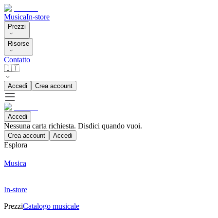
Musica
In-store
Prezzi
Risorse
Contatto
🇮🇹
Accedi
Crea account
Accedi
Nessuna carta richiesta. Disdici quando vuoi.
Crea account
Accedi
Esplora
Musica
In-store
Prezzi
Catalogo musicale