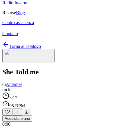
Radio In-store
Risorse
Blog
Centro assistenza
Contatto
Torna al catalogo
She Told me
di
Antarhes
rock
3:12
95 BPM
Acquista brano
0:00