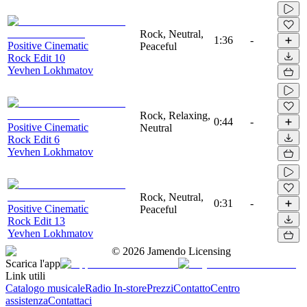
Rock, Neutral,
1:36
-
Positive Cinematic
Peaceful
Rock Edit 10
Yevhen Lokhmatov
Rock, Relaxing,
0:44
-
Positive Cinematic
Neutral
Rock Edit 6
Yevhen Lokhmatov
Rock, Neutral,
0:31
-
Positive Cinematic
Peaceful
Rock Edit 13
Yevhen Lokhmatov
©
2026
Jamendo Licensing
Scarica l'app
Link utili
Catalogo musicale
Radio In-store
Prezzi
Contatto
Centro
assistenza
Contattaci