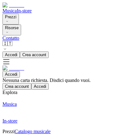
Musica
In-store
Prezzi
Risorse
Contatto
🇮🇹
Accedi
Crea account
Accedi
Nessuna carta richiesta. Disdici quando vuoi.
Crea account
Accedi
Esplora
Musica
In-store
Prezzi
Catalogo musicale