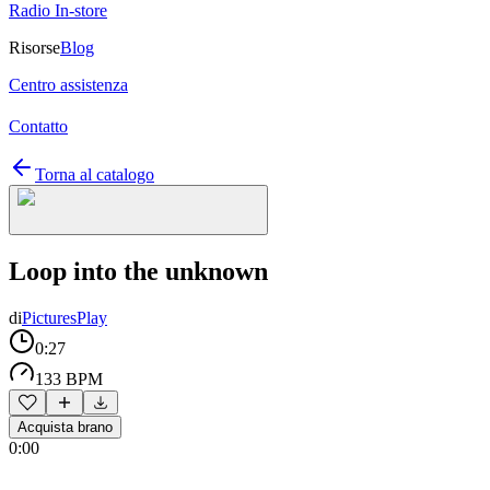
Radio In-store
Risorse
Blog
Centro assistenza
Contatto
Torna al catalogo
Loop into the unknown
di
PicturesPlay
0:27
133 BPM
Acquista brano
0:00