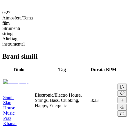
0:27
Atmosfera/Tema
film
Strumenti
strings
Altri tag
instrumental
Brani simili
Titolo
Tag
Durata
BPM
Electronic/Electro House,
Saint |
Strings, Bass, Clubbing,
3:33
-
Slap
Happy, Energetic
House
Music
Praz
Khanal