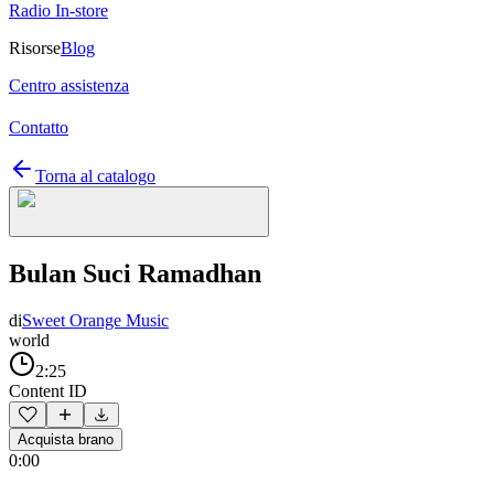
Radio In-store
Risorse
Blog
Centro assistenza
Contatto
Torna al catalogo
Bulan Suci Ramadhan
di
Sweet Orange Music
world
2:25
Content ID
Acquista brano
0:00