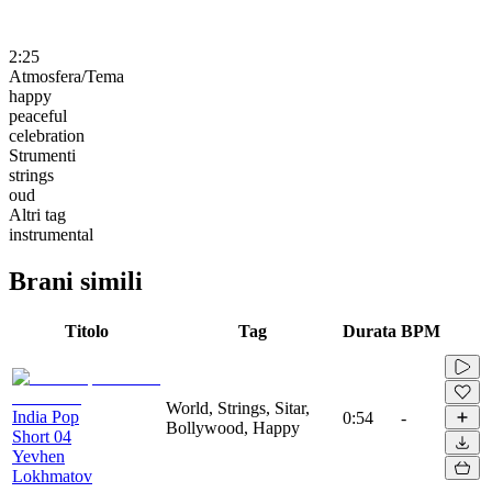
2:25
Atmosfera/Tema
happy
peaceful
celebration
Strumenti
strings
oud
Altri tag
instrumental
Brani simili
Titolo
Tag
Durata
BPM
World, Strings, Sitar,
India Pop
0:54
-
Bollywood, Happy
Short 04
Yevhen
Lokhmatov