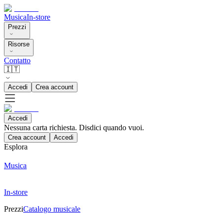
Musica
In-store
Prezzi
Risorse
Contatto
🇮🇹
Accedi
Crea account
Accedi
Nessuna carta richiesta. Disdici quando vuoi.
Crea account
Accedi
Esplora
Musica
In-store
Prezzi
Catalogo musicale