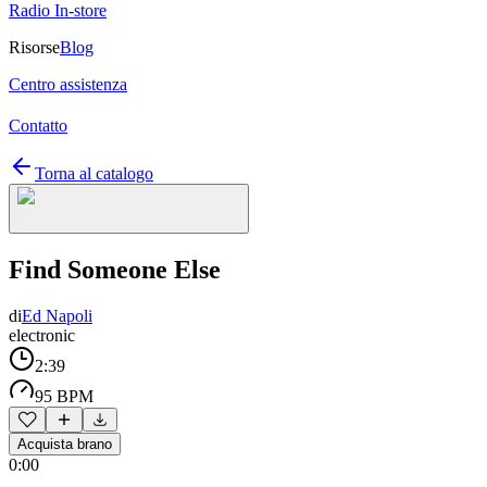
Radio In-store
Risorse
Blog
Centro assistenza
Contatto
Torna al catalogo
Find Someone Else
di
Ed Napoli
electronic
2:39
95 BPM
Acquista brano
0:00