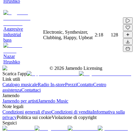
Hrushko
Aggresive
Electronic, Synthesizer,
industrial
2:18
128
Clubbing, Happy, Upbeat
bass
Nazar
Hrushko
©
2026
Jamendo Licensing
Scarica l'app
Link utili
Catalogo musicale
Radio In-store
Prezzi
Contatto
Centro
assistenza
Contattaci
Jamendo
Jamendo per artisti
Jamendo Music
Note legali
Condizioni generali d'uso
Condizioni di vendita
Informativa sulla
privacy
Politica sui cookie
Violazione di copyright
Seguici