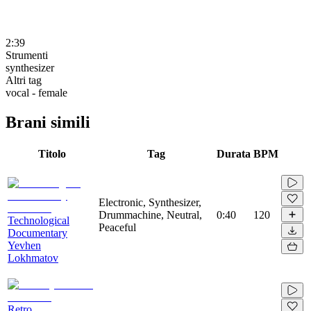
2:39
Strumenti
synthesizer
Altri tag
vocal - female
Brani simili
Titolo
Tag
Durata
BPM
Electronic, Synthesizer,
Drummachine, Neutral,
0:40
120
Technological
Peaceful
Documentary
Yevhen
Lokhmatov
Retro