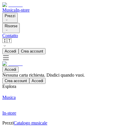
Musica
In-store
Prezzi
Risorse
Contatto
🇮🇹
Accedi
Crea account
Accedi
Nessuna carta richiesta. Disdici quando vuoi.
Crea account
Accedi
Esplora
Musica
In-store
Prezzi
Catalogo musicale