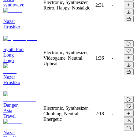
Electronic, Synthesizer,
synthwave
2:31
-
Retro, Happy, Nostalgic
Nazar
Hrushko
Synth Pop
Electronic, Synthesizer,
Long
Videogame, Neutral,
1:36
-
Logo
Upbeat
Nazar
Hrushko
Danger
Electronic, Synthesizer,
Asia
Clubbing, Neutral,
2:18
-
Travel
Energetic
Nazar