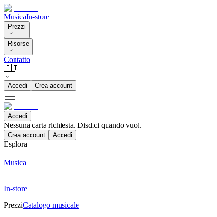
Musica
In-store
Prezzi
Risorse
Contatto
🇮🇹
Accedi
Crea account
Accedi
Nessuna carta richiesta. Disdici quando vuoi.
Crea account
Accedi
Esplora
Musica
In-store
Prezzi
Catalogo musicale