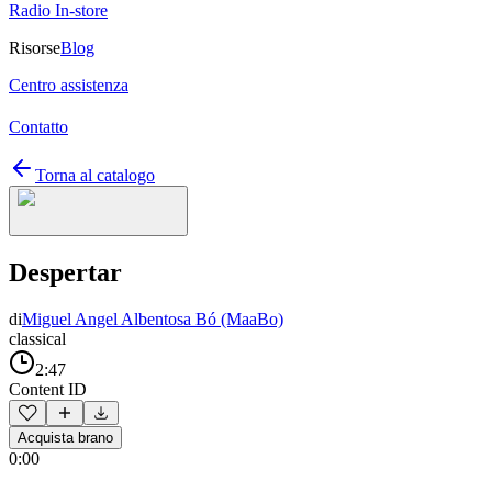
Radio In-store
Risorse
Blog
Centro assistenza
Contatto
Torna al catalogo
Despertar
di
Miguel Angel Albentosa Bó (MaaBo)
classical
2:47
Content ID
Acquista brano
0:00