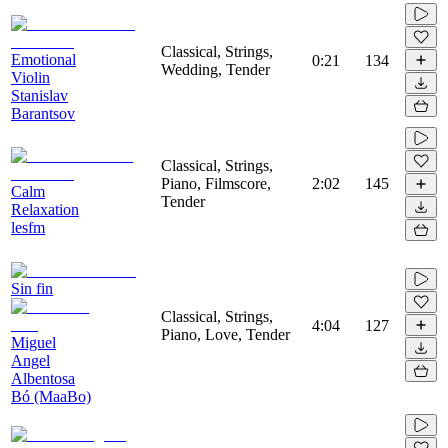
Classical, Strings,
Emotional
0:21
134
Wedding, Tender
Violin
Stanislav
Barantsov
Classical, Strings,
Piano, Filmscore,
2:02
145
Calm
Tender
Relaxation
lesfm
Sin fin
Classical, Strings,
4:04
127
Piano, Love, Tender
Miguel
Angel
Albentosa
Bó (MaaBo)