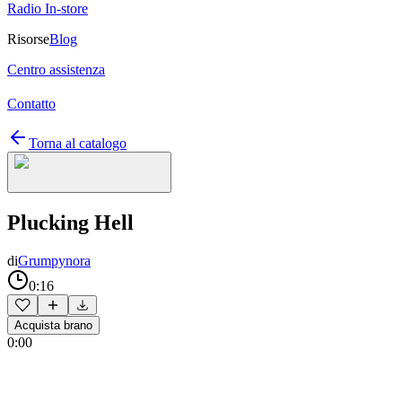
Radio In-store
Risorse
Blog
Centro assistenza
Contatto
Torna al catalogo
Plucking Hell
di
Grumpynora
0:16
Acquista brano
0:00