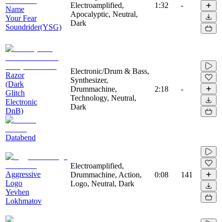
Electroamplified,
1:32
-
Name
Apocalyptic, Neutral,
Your Fear
Dark
Soundrider(YSG)
Electronic/Drum & Bass,
Razor
Synthesizer,
(Dark
Drummachine,
2:18
-
Glitch
Technology, Neutral,
Electronic
Dark
DnB)
Databend
Electroamplified,
Aggressive
Drummachine, Action,
0:08
141
Logo
Logo, Neutral, Dark
Yevhen
Lokhmatov