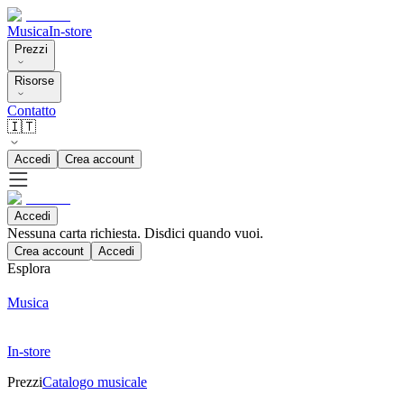
Musica
In-store
Prezzi
Risorse
Contatto
🇮🇹
Accedi
Crea account
Accedi
Nessuna carta richiesta. Disdici quando vuoi.
Crea account
Accedi
Esplora
Musica
In-store
Prezzi
Catalogo musicale