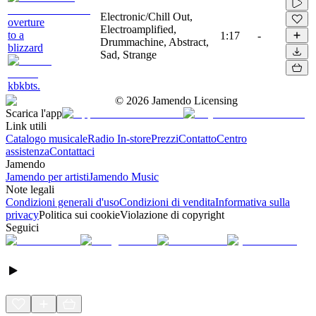
Electronic/Chill Out,
overture
Electroamplified,
to a
1:17
-
Drummachine, Abstract,
blizzard
Sad, Strange
kbkbts.
©
2026
Jamendo Licensing
Scarica l'app
Link utili
Catalogo musicale
Radio In-store
Prezzi
Contatto
Centro
assistenza
Contattaci
Jamendo
Jamendo per artisti
Jamendo Music
Note legali
Condizioni generali d'uso
Condizioni di vendita
Informativa sulla
privacy
Politica sui cookie
Violazione di copyright
Seguici